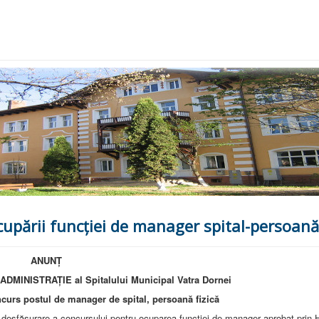
upării funcției de manager spital-persoană 
ANUNŢ
lului Municipal Vatra Dornei
 de spital, persoană fizică
 desfăşurare a concursului pentru ocuparea funcţiei de manager aprobat prin H