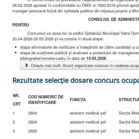
26.02.2026 aprobat în conformitate cu OMS nr.1520/2016 privind aprob
manager persoană fizică din spitalele publice din rețeaua proprie a Mini
CONSILIUL DE ADMINISTRAŢIE AL SPITALUL
PENTRU OCUPAREA FUNCŢIEI DE 
Concursul va avea loc la sediul Spitalului Municipal Vatra Dor
30.04.2026-20.05.2026 şi va consta în două etape:
etapa eliminatorie de verificare a îndeplinirii de către candidaţi a co
etapa de susţinere publică şi evaluare a proiectului de management
bibliografiei/temelor-cadru în data de
14.05.2026
Citește mai mult: Anunț organizare concurs în vederea ocupăr
Rezultate selecție dosare concurs ocupa
NR.
COD NUMERIC DE
FUNCȚA
STRUCTU
IDENTIFICARE
CRT
1
2604
asistent medical șef
Secția Med
2
2924
asistent medical șef
Secția Med
3
2925
asistent medical șef
Secția Med