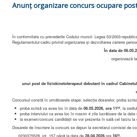
Anunț organizare concurs ocupare post
În conformitate cu prevederile Codului muncii- Legea 53/2003-republica
Regulamentului-cadru privind organizarea şi dezvoltarea carierei persona
În data de 06.05
.
organizează la sediul din str.Mi
CONCU
pentru ocupa
unui post de fiziokinetoterapeut debutant în cadrul Cabinetului 
normă întreagă și perioa
Concursul constă în următoarele etape: selecţia dosarelor, proba scrisă 
proba scrisă va avea loc în data de
06.
05.2026, ora
11ºº
, la sediu
proba interviului va avea loc în maxim 4 zile lucrătoare de la data s
la examen/concurs candidaţii se vor prezenta în sală cel tarziu la
Dosarele de înscriere la concurs se depun la secretarul comisiei 
0230375528, int. 157 până la data de
28.04.2026
ora
16ºº.