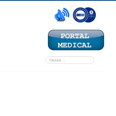
Căutare
...