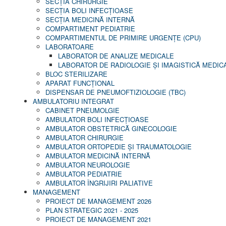
SECŢIA CHIRURGIE
SECŢIA BOLI INFECŢIOASE
SECŢIA MEDICINĂ INTERNĂ
COMPARTIMENT PEDIATRIE
COMPARTIMENTUL DE PRIMIRE URGENȚE (CPU)
LABORATOARE
LABORATOR DE ANALIZE MEDICALE
LABORATOR DE RADIOLOGIE ŞI IMAGISTICĂ MEDIC
BLOC STERILIZARE
APARAT FUNCŢIONAL
DISPENSAR DE PNEUMOFTIZIOLOGIE (TBC)
AMBULATORIU INTEGRAT
CABINET PNEUMOLGIE
AMBULATOR BOLI INFECŢIOASE
AMBULATOR OBSTETRICĂ GINECOLOGIE
AMBULATOR CHIRURGIE
AMBULATOR ORTOPEDIE ȘI TRAUMATOLOGIE
AMBULATOR MEDICINĂ INTERNĂ
AMBULATOR NEUROLOGIE
AMBULATOR PEDIATRIE
AMBULATOR ÎNGRIJIRI PALIATIVE
MANAGEMENT
PROIECT DE MANAGEMENT 2026
PLAN STRATEGIC 2021 - 2025
PROIECT DE MANAGEMENT 2021