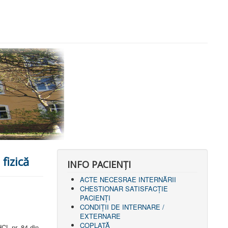
fizică
INFO PACIENŢI
ACTE NECESRAE INTERNĂRII
CHESTIONAR SATISFACŢIE
PACIENŢI
CONDIȚII DE INTERNARE /
EXTERNARE
COPLATĂ
CL nr. 84 din