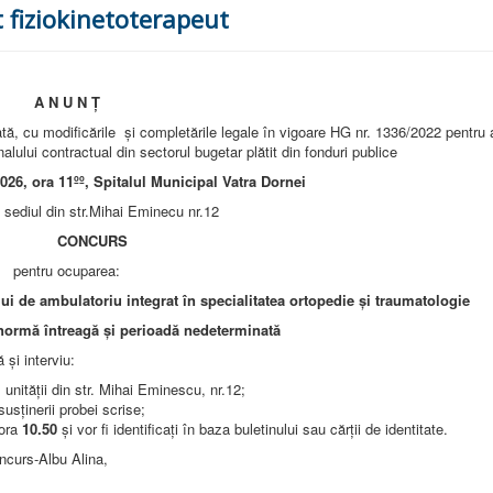
 fiziokinetoterapeut
A N U N Ţ
tă, cu modificările şi completările legale în vigoare HG nr. 1336/2022 pentru
lului contractual din sectorul bugetar plătit din fonduri publice
2026, ora 11ºº
, Spitalul Municipal Vatra Dornei
hai Eminecu nr.12
RS
rea:
de ambulatoriu integrat în specialitatea ortopedie și traumatologie
dă nedeterminată
şi interviu:
l unităţii din str. Mihai Eminescu, nr.12;
usţinerii probei scrise;
 ora
10.50
şi vor fi identificaţi în baza buletinului sau cărţii de identitate.
de concurs-Albu Alina,