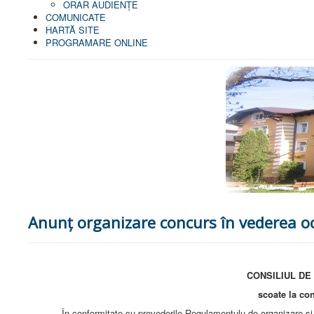
ORAR AUDIENŢE
COMUNICATE
HARTĂ SITE
PROGRAMARE ONLINE
Anunț organizare concurs în vederea oc
CONSILIUL DE ADMINISTRAŢIE al Spita
scoate la concurs postul de manager
În conformitate cu prevederile Regulamentulu de organizare şi