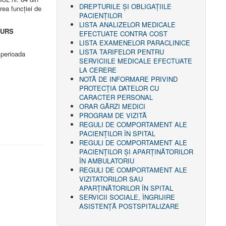
DREPTURILE ŞI OBLIGAŢIILE
ea funcţiei de
PACIENȚILOR
LISTA ANALIZELOR MEDICALE
URS
EFECTUATE CONTRA COST
LISTA EXAMENELOR PARACLINICE
LISTA TARIFELOR PENTRU
 perioada
SERVICIILE MEDICALE EFECTUATE
LA CERERE
NOTĂ DE INFORMARE PRIVIND
PROTECŢIA DATELOR CU
CARACTER PERSONAL
ORAR GĂRZI MEDICI
PROGRAM DE VIZITĂ
REGULI DE COMPORTAMENT ALE
PACIENȚILOR ÎN SPITAL
REGULI DE COMPORTAMENT ALE
PACIENȚILOR ȘI APARȚINĂTORILOR
ÎN AMBULATORIU
REGULI DE COMPORTAMENT ALE
VIZITATORILOR SAU
APARȚINĂTORILOR ÎN SPITAL
SERVICII SOCIALE, ÎNGRIJIRE
ASISTENŢĂ POSTSPITALIZARE