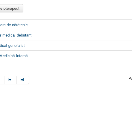
netoterapeut
oare de cărățenie
or medical debutant
ical generalist
Medicină Internă
P
1