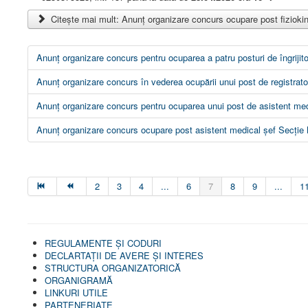
Citește mai mult: Anunț organizare concurs ocupare post fizioki
Anunț organizare concurs pentru ocuparea a patru posturi de îngrijit
Anunț organizare concurs în vederea ocupării unui post de registrat
Anunț organizare concurs pentru ocuparea unui post de asistent med
Anunț organizare concurs ocupare post asistent medical șef Secție 
2
3
4
...
6
7
8
9
...
1
REGULAMENTE ŞI CODURI
DECLARTAŢII DE AVERE ȘI INTERES
STRUCTURA ORGANIZATORICĂ
ORGANIGRAMĂ
LINKURI UTILE
PARTENERIATE