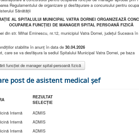
area Regulamentului de organizare şi desfăşurare a concursului pentru ocupar
sterului Sănătății
UI MUNICIPAL VATRA DORNEI ORGANIZEAZĂ CONC
MANAGER SPITAL PERSOANĂ FIZICĂ
nei din str. Mihai Eminescu, nr.12, municipiul Vatra Dornei, județul Suceava în
ndiţiilor stabilite în anunţ în data de
30.04.2026
, care se va desfăşura la sediul Spitalului Municipal Vatra Dornei, pe baza
ii funcției de manager spital-persoană fizică
re post de asistent medical șef
REZULTAT
RA
SELECȚIE
icină Internă
ADMIS
icină Internă
ADMIS
icină Internă
ADMIS