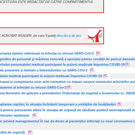
L ACESTORA ESTE REDACTAT DE CĂTRE COMPARTIMENTUL
E ACROBAT READER, pe care îl puteţi
descărca de aici
.
ortarea datelor referitoare la infecţia cu virusul SARS-CoV-2
goriilor de personal şi mărimea concretă a sporului pentru condiţii de pericol deosebi
meritelor personalului medical participant la acţiuni medicale împotriva COVID-19
r de prevenire şi limitare a îmbolnăvirilor cu SARS-COV-2
lului medical participant la acţiuni medicale împotriva COVID-19
ea şi completarea unor acte normative cu impact asupra sistemului achiziţiilor pu
atament al infecţiei cu virusul SARS-Cov-2
rea Normelor de aplicare a prevederilor Ordonanţei de urgenţă a Guvernului nr. 158/20
egherea copiilor, în situația închiderii temporare a unităților de învățământ
nă pentru persoanele aflate în situaţia de urgenţă de sănătate publică internaţională 
 efectelor epidemiei
ic privind managementul în caz de deces al pacienţilor infectaţi cu noul coronaviru
tării de urgență