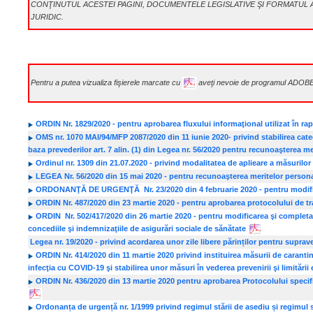
CONŢINUTUL ACESTEI PAGINI, DOCUMENTELE LEGISLATIVE ŞI FORMATU
JURIDIC.
Pentru a putea vizualiza fişierele marcate cu
aveţi nevoie de programul ADOB
ORDIN Nr. 1829/2020 - pentru aprobarea fluxului informaţional utilizat în rap
OMS nr. 1070 MAI/94/MFP 2087/2020 din 11 iunie 2020- privind stabilirea cate
baza prevederilor art. 7 alin. (1) din Legea nr. 56/2020 pentru recunoaşterea 
Ordinul nr. 1309 din 21.07.2020 - privind modalitatea de aplieare a măsurilo
LEGEA Nr. 56/2020 din 15 mai 2020 - pentru recunoaşterea meritelor persona
ORDONANŢĂ DE URGENŢĂ Nr. 23/2020 din 4 februarie 2020 - pentru modificar
ORDIN Nr. 487/2020 din 23 martie 2020 - pentru aprobarea protocolului de tr
ORDIN Nr. 502/417/2020 din 26 martie 2020 -
pentru modificarea şi completa
concediile şi indemnizaţiile de asigurări sociale de sănătate
Legea nr. 19/2020 - privind acordarea unor zile libere părinților pentru suprav
ORDIN Nr. 414/2020 din 11 martie 2020 privind instituirea măsurii de caranti
infecţia cu COVID-19 şi stabilirea unor măsuri în vederea prevenirii şi limitării
ORDIN Nr. 436/2020 din 13 martie 2020 pentru aprobarea Protocolului specif
Ordonanța de urgență nr. 1/1999 privind regimul stării de asediu și regimul s