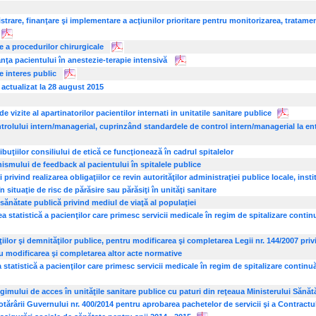
rare, finanţare şi implementare a acţiunilor prioritare pentru monitorizarea, tratament
re a procedurilor chirurgicale
nţa pacientului în anestezie-terapie intensivă
de interes public
t actualizat la 28 august 2015
izite al apartinatorilor pacientilor internati in unitatile sanitare publice
trolului intern/managerial, cuprinzând standardele de control intern/managerial la enti
buţiilor consiliului de etică ce funcţionează în cadrul spitalelor
ismului de feedback al pacientului în spitalele publice
nd realizarea obligaţiilor ce revin autorităţilor administraţiei publice locale, institu
 în situaţie de risc de părăsire sau părăsiţi în unităţi sanitare
 sănătate publică privind mediul de viaţă al populaţiei
 statistică a pacienţilor care primesc servicii medicale în regim de spitalizare continu
iilor şi demnităţilor publice, pentru modificarea şi completarea Legii nr. 144/2007 privi
ru modificarea şi completarea altor acte normative
tatistică a pacienţilor care primesc servicii medicale în regim de spitalizare continuă 
regimului de acces în unităţile sanitare publice cu paturi din reţeaua Ministerului Sănăt
ărârii Guvernului nr. 400/2014 pentru aprobarea pachetelor de servicii şi a Contractu