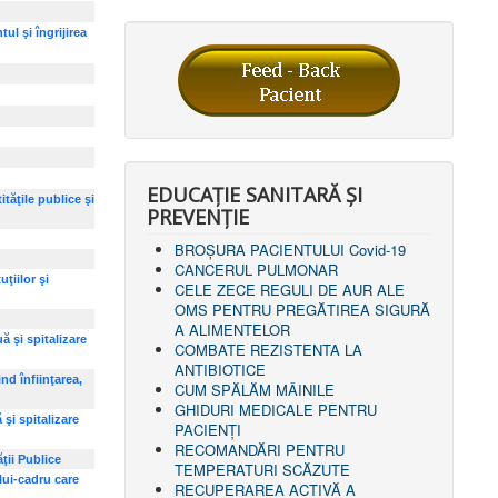
ul şi îngrijirea
EDUCAȚIE SANITARĂ ȘI
tăţile publice şi
PREVENȚIE
BROȘURA PACIENTULUI Covid-19
CANCERUL PULMONAR
ţiilor şi
CELE ZECE REGULI DE AUR ALE
OMS PENTRU PREGĂTIREA SIGURĂ
A ALIMENTELOR
ă şi spitalizare
COMBATE REZISTENTA LA
ANTIBIOTICE
nd înfiinţarea,
CUM SPĂLĂM MÂINILE
GHIDURI MEDICALE PENTRU
şi spitalizare
PACIENȚI
RECOMANDĂRI PENTRU
ăţii Publice
TEMPERATURI SCĂZUTE
lui-cadru care
RECUPERAREA ACTIVĂ A