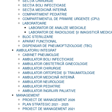
SECŢIA CHIRURGIE
SECŢIA BOLI INFECŢIOASE
SECŢIA MEDICINĂ INTERNĂ
COMPARTIMENT PEDIATRIE
COMPARTIMENTUL DE PRIMIRE URGENȚE (CPU)
LABORATOARE
LABORATOR DE ANALIZE MEDICALE
LABORATOR DE RADIOLOGIE ŞI IMAGISTICĂ MEDIC
BLOC STERILIZARE
APARAT FUNCŢIONAL
DISPENSAR DE PNEUMOFTIZIOLOGIE (TBC)
AMBULATORIU INTEGRAT
CABINET PNEUMOLGIE
AMBULATOR BOLI INFECŢIOASE
AMBULATOR OBSTETRICĂ GINECOLOGIE
AMBULATOR CHIRURGIE
AMBULATOR ORTOPEDIE ȘI TRAUMATOLOGIE
AMBULATOR MEDICINĂ INTERNĂ
AMBULATOR NEUROLOGIE
AMBULATOR PEDIATRIE
AMBULATOR ÎNGRIJIRI PALIATIVE
MANAGEMENT
PROIECT DE MANAGEMENT 2026
PLAN STRATEGIC 2021 - 2025
PROIECT DE MANAGEMENT 2021