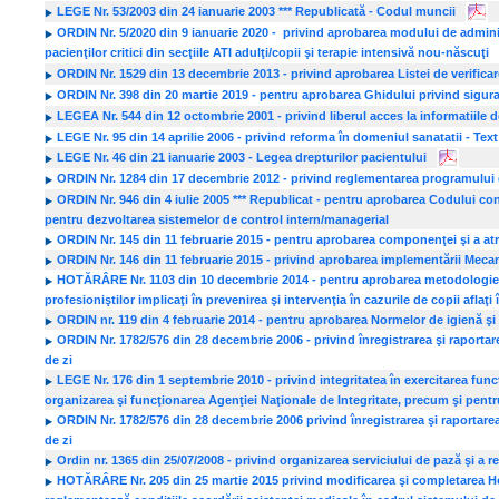
LEGE Nr. 53/2003 din 24 ianuarie 2003 *** Republicată - Codul muncii
ORDIN Nr. 5/2020 din 9 ianuarie 2020 - privind aprobarea modului de administ
pacienţilor critici din secţiile ATI adulţi/copii şi terapie intensivă nou-născuţi
ORDIN Nr. 1529 din 13 decembrie 2013 - privind aprobarea Listei de verifica
ORDIN Nr. 398 din 20 martie 2019 - pentru aprobarea Ghidului privind sigura
LEGEA Nr. 544 din 12 octombrie 2001 - privind liberul acces la informatiile 
LEGE Nr. 95 din 14 aprilie 2006 - privind reforma în domeniul sanatatii - Tex
LEGE Nr. 46 din 21 ianuarie 2003 - Legea drepturilor pacientului
ORDIN Nr. 1284 din 17 decembrie 2012 - privind reglementarea programului de v
ORDIN Nr. 946 din 4 iulie 2005 *** Republicat - pentru aprobarea Codului con
pentru dezvoltarea sistemelor de control intern/managerial
ORDIN Nr. 145 din 11 februarie 2015 - pentru aprobarea componenţei şi a atri
ORDIN Nr. 146 din 11 februarie 2015 - privind aprobarea implementării Mecan
HOTĂRÂRE Nr. 1103 din 10 decembrie 2014 - pentru aprobarea metodologiei privi
profesioniştilor implicaţi în prevenirea şi intervenţia în cazurile de copii aflaţi
ORDIN nr. 119 din 4 februarie 2014 - pentru aprobarea Normelor de igienă şi
ORDIN Nr. 1782/576 din 28 decembrie 2006 - privind înregistrarea şi raportarea
de zi
LEGE Nr. 176 din 1 septembrie 2010 - privind integritatea în exercitarea funcţ
organizarea şi funcţionarea Agenţiei Naţionale de Integritate, precum şi pent
ORDIN Nr. 1782/576 din 28 decembrie 2006 privind înregistrarea şi raportarea s
de zi
Ordin nr. 1365 din 25/07/2008 - privind organizarea serviciului de pază şi a 
HOTĂRÂRE Nr. 205 din 25 martie 2015 privind modificarea şi completarea Hot