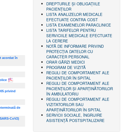
DREPTURILE ŞI OBLIGAŢIILE
PACIENȚILOR
LISTA ANALIZELOR MEDICALE
EFECTUATE CONTRA COST
LISTA EXAMENELOR PARACLINICE
LISTA TARIFELOR PENTRU
SERVICIILE MEDICALE EFECTUATE
LA CERERE
NOTĂ DE INFORMARE PRIVIND
PROTECŢIA DATELOR CU
CARACTER PERSONAL
t acordat în
ORAR GĂRZI MEDICI
PROGRAM DE VIZITĂ
REGULI DE COMPORTAMENT ALE
PACIENȚILOR ÎN SPITAL
blice
REGULI DE COMPORTAMENT ALE
PACIENȚILOR ȘI APARȚINĂTORILOR
05 privind
ÎN AMBULATORIU
REGULI DE COMPORTAMENT ALE
VIZITATORILOR SAU
determinată de
APARȚINĂTORILOR ÎN SPITAL
SERVICII SOCIALE, ÎNGRIJIRE
s (SARS-CoV2)
ASISTENŢĂ POSTSPITALIZARE