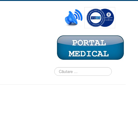
Căutare
...