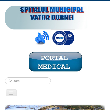
Căutare
...
Comută
navigarea
ACASĂ
PREZENTARE