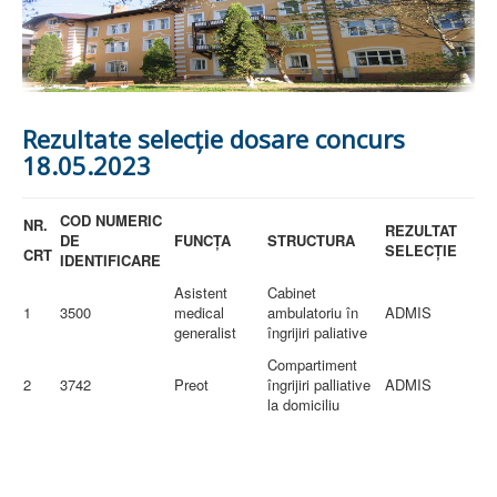
PREZENTARE SPITAL
ISTORIE
ACREDITĂRI/CERTIFICĂRI
CERTIFICAT ACREDITARE SPITAL
CERTIFICAT ISO 9001
STRUCTURA SPITALULUI
Rezultate selecție dosare concurs
SECŢIA OBSTETRICĂ GINECOLOGIE
18.05.2023
SECŢIA CHIRURGIE
SECŢIA BOLI INFECŢIOASE
SECŢIA MEDICINĂ INTERNĂ
COD NUMERIC
NR.
COMPARTIMENT PEDIATRIE
REZULTAT
DE
FUNCȚA
STRUCTURA
COMPARTIMENTUL DE PRIMIRE URGENȚE (CPU)
SELECȚIE
CRT
IDENTIFICARE
LABORATOARE
Asistent
Cabinet
LABORATOR DE ANALIZE MEDICALE
1
3500
medical
ambulatoriu în
ADMIS
LABORATOR DE RADIOLOGIE ŞI IMAGISTICĂ
generalist
îngrijiri paliative
MEDICALĂ
Compartiment
BLOC STERILIZARE
2
3742
Preot
îngrijiri palliative
ADMIS
APARAT FUNCŢIONAL
la domiciliu
DISPENSAR DE PNEUMOFTIZIOLOGIE (TBC)
AMBULATORIU INTEGRAT
CABINET PNEUMOLGIE
AMBULATOR BOLI INFECŢIOASE
AMBULATOR OBSTETRICĂ GINECOLOGIE