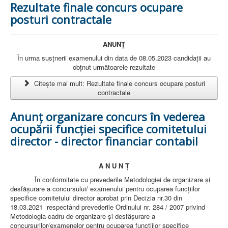
Rezultate finale concurs ocupare
AMBULATOR CHIRURGIE
AMBULATOR ORTOPEDIE ȘI TRAUMATOLOGIE
posturi contractale
AMBULATOR MEDICINĂ INTERNĂ
AMBULATOR NEUROLOGIE
AMBULATOR PEDIATRIE
ANUNȚ
AMBULATOR ÎNGRIJIRI PALIATIVE
În urma susțnerii examenului din data de 08.05.2023 candidații au
MANAGEMENT
obțnut următoarele rezultate
PROIECT DE MANAGEMENT 2026
PLAN STRATEGIC 2021 - 2025
Citește mai mult: Rezultate finale concurs ocupare posturi
PROIECT DE MANAGEMENT 2021
contractale
PROIECT DE MANAGEMENT 2017
CONSILIUL DE ADMINISTRAŢIE
Anunț organizare concurs în vederea
COMITET DIRECTOR
DECLARATIE MANAGER PRIVIND IMPLEMENTAREA
ocupării funcției specifice comitetului
SISTEMULUI DE CALITATE 2019
director - director financiar contabil
PLAN MANAGEMENT
INTEGRITATE
ADMINISTRATIV
A N U N
Ţ
RESURSE UMANE
În conformitate cu prevederile Metodologiei de organizare şi
desfăşurare a concursului/ examenului pentru ocuparea funcţiilor
INFORMAŢII
specifice comitetului director aprobat prin Decizia nr.30 din
PROGRAM VOLUNTARIAT
18.03.2021 respectând prevederile Ordinului nr. 284 / 2007 privind
JURIDIC
Metodologia-cadru de organizare şi desfăşurare a
concursurilor/examenelor pentru ocuparea funcţiilor specifice