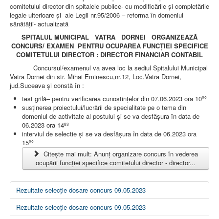
LEGISLAȚIE
comitetului director din spitalele publice- cu modificările și completările
ECONOMIC
legale ulterioare și ale Legii nr.95/2006 – reforma în domeniul
sănătăţii- actualizată
ACHIZIŢII PUBLICE
BUGET
SPITALUL MUNICIPAL VATRA DORNEI ORGANIZEAZĂ
CONTRACTE C.A.S.
CONCURS/ EXAMEN PENTRU OCUPAREA FUNCȚIEI SPECIFICE
CONTRACTE PROGRAME NAȚIONALE
COMITETULUI DIRECTOR : DIRECTOR FINANCIAR CONTABIL
CHELTUIELI
Concursul/examenul va avea loc la sediul Spitalului Municipal
CONSILIU DE ETICĂ
Vatra Dornei din str. Mihai Eminescu,nr.12, Loc.Vatra Dornei,
CONTACT
jud.Suceava şi constă în :
INFORMAŢII CONTACT
RUTE ACCES
test grilă– pentru verificarea cunoştinţelor din 07.06.2023 ora 10ºº
RELAȚIA CU MASS-MEDIA
susţinerea proiectului/lucrării de specialitate pe o tema din
domeniul de activitate al postului şi se va desfăşura în data de
06.2023 ora 14ºº
PURTĂTOR DE CUVÂNT
interviul de selectie şi se va desfăşura în data de 06.2023 ora
REGULI ACCES MASS-MEDIA
15ºº
ORAR AUDIENŢE
COMUNICATE
Citește mai mult: Anunț organizare concurs în vederea
HARTĂ SITE
ocupării funcției specifice comitetului director - director...
PROGRAMARE ONLINE
Rezultate selecție dosare concurs 09.05.2023
Rezultate selecție dosare concurs 09.05.2023