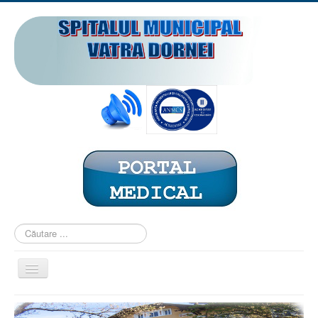
Căutare
...
Comută
navigarea
ACASĂ
PREZENTARE