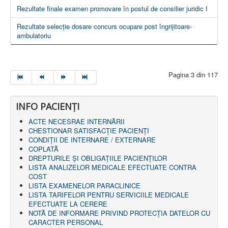
LEGISLAȚIE
Rezultate finale examen promovare în postul de consilier juridic I
ECONOMIC
Rezultate selecție dosare concurs ocupare post îngrijitoare-
ACHIZIŢII PUBLICE
ambulatoriu
BUGET
CONTRACTE C.A.S.
CONTRACTE PROGRAME NAȚIONALE
CHELTUIELI
Pagina 3 din 117
CONSILIU DE ETICĂ
CONTACT
INFORMAŢII CONTACT
RUTE ACCES
INFO PACIENŢI
RELAȚIA CU MASS-MEDIA
ACTE NECESRAE INTERNĂRII
CHESTIONAR SATISFACŢIE PACIENŢI
PURTĂTOR DE CUVÂNT
CONDIȚII DE INTERNARE / EXTERNARE
REGULI ACCES MASS-MEDIA
COPLATĂ
ORAR AUDIENŢE
DREPTURILE ŞI OBLIGAŢIILE PACIENȚILOR
COMUNICATE
LISTA ANALIZELOR MEDICALE EFECTUATE CONTRA
HARTĂ SITE
COST
PROGRAMARE ONLINE
LISTA EXAMENELOR PARACLINICE
LISTA TARIFELOR PENTRU SERVICIILE MEDICALE
EFECTUATE LA CERERE
NOTĂ DE INFORMARE PRIVIND PROTECŢIA DATELOR CU
CARACTER PERSONAL