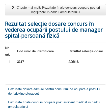
AMBULATOR CHIRURGIE
Citește mai mult: Rezultate finale concurs ocupare posturi
AMBULATOR ORTOPEDIE ȘI TRAUMATOLOGIE
îngrijitoare în cadrul ambulatoriului
AMBULATOR MEDICINĂ INTERNĂ
AMBULATOR NEUROLOGIE
AMBULATOR PEDIATRIE
Rezultat selecție dosare concurs în
AMBULATOR ÎNGRIJIRI PALIATIVE
vederea ocupării postului de manager
MANAGEMENT
spital-persoană fizică
PROIECT DE MANAGEMENT 2026
PLAN STRATEGIC 2021 - 2025
PROIECT DE MANAGEMENT 2021
Nr.
PROIECT DE MANAGEMENT 2017
Cod unic de identificare
Rezultat selecţie dosar
CONSILIUL DE ADMINISTRAŢIE
crt.
COMITET DIRECTOR
DECLARATIE MANAGER PRIVIND IMPLEMENTAREA
1
3317
ADMIS
SISTEMULUI DE CALITATE 2019
PLAN MANAGEMENT
INTEGRITATE
ADMINISTRATIV
RESURSE UMANE
Rezultate dosare admise pentru concursul de ocupare a postului
INFORMAŢII
de fiziokinetoterapeut
PROGRAM VOLUNTARIAT
JURIDIC
Rezultate finale concurs ocupare post asistent medical în cadrul
ambulatoriului