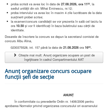
LEGISLAȚIE
proba scrisă va avea loc în data de
27.08.2026, ora
11ºº
, la
ECONOMIC
sediul unităţii din str. Mihai Eminescu, nr.12;
proba interviului va avea loc în maxim 4 zile lucrătoare de la data
ACHIZIŢII PUBLICE
susţinerii probei scrise;
BUGET
la examen/concurs candidaţii se vor prezenta în sală cel tarziu la
CONTRACTE C.A.S.
ora
10.50
şi vor fi identificaţi în baza buletinului sau cărţii de
CONTRACTE PROGRAME NAȚIONALE
identitate.
CHELTUIELI
CONSILIU DE ETICĂ
Dosarele de înscriere la concurs se depun la secretarul comisiei de
CONTACT
concurs Albu Alina,
INFORMAŢII CONTACT
0230375528, int. 157 până la data de
21.08.2026
ora
16ºº.
RUTE ACCES
RELAȚIA CU MASS-MEDIA
Citește mai mult: Anunț organizare ocupare un post de
îngrijitoare în cadrul Compartimentului AAT
PURTĂTOR DE CUVÂNT
REGULI ACCES MASS-MEDIA
Anunț organizare concurs ocupare
ORAR AUDIENŢE
COMUNICATE
funcții șefi de secție
HARTĂ SITE
PROGRAMARE ONLINE
ANUNȚ
În conformitate cu prevederile Ordin nr. 1406/2006 pentru
aprobarea Normelor privind organizarea concursului ori examenului