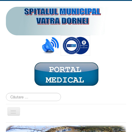
Căutare
...
Comută
navigarea
ACASĂ
PREZENTARE