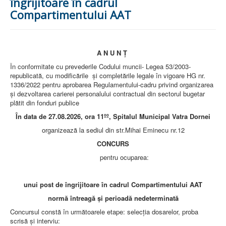
îngrijitoare în cadrul
AMBULATOR CHIRURGIE
Compartimentului AAT
AMBULATOR ORTOPEDIE ȘI TRAUMATOLOGIE
AMBULATOR MEDICINĂ INTERNĂ
AMBULATOR NEUROLOGIE
AMBULATOR PEDIATRIE
AMBULATOR ÎNGRIJIRI PALIATIVE
A N U N Ţ
MANAGEMENT
În conformitate cu prevederile Codului muncii- Legea 53/2003-
PROIECT DE MANAGEMENT 2026
republicată, cu modificările şi completările legale în vigoare HG nr.
PLAN STRATEGIC 2021 - 2025
1336/2022 pentru aprobarea Regulamentului-cadru privind organizarea
PROIECT DE MANAGEMENT 2021
şi dezvoltarea carierei personalului contractual din sectorul bugetar
PROIECT DE MANAGEMENT 2017
plătit din fonduri publice
CONSILIUL DE ADMINISTRAŢIE
COMITET DIRECTOR
În data de 27.08
.2026, ora 11ºº
, Spitalul Municipal Vatra Dornei
DECLARATIE MANAGER PRIVIND IMPLEMENTAREA
organizează la sediul din str.Mihai Eminecu nr.12
SISTEMULUI DE CALITATE 2019
PLAN MANAGEMENT
CONCURS
INTEGRITATE
pentru ocuparea:
ADMINISTRATIV
RESURSE UMANE
unui post de îngrijitoare în cadrul Compartimentului AAT
INFORMAŢII
normă întreagă și perioadă nedeterminată
PROGRAM VOLUNTARIAT
JURIDIC
Concursul constă în următoarele etape: selecţia dosarelor, proba
scrisă şi interviu: