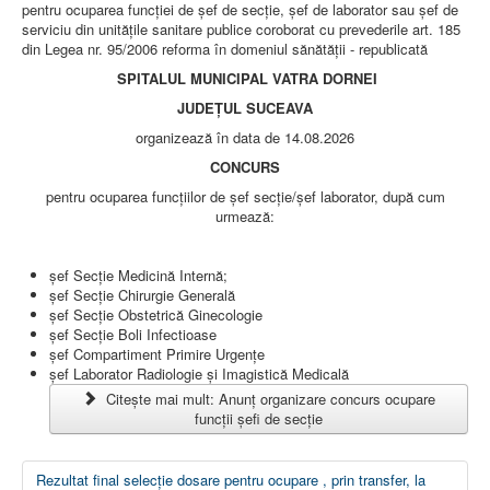
pentru ocuparea funcţiei de şef de secţie, şef de laborator sau şef de
serviciu din unităţile sanitare publice coroborat cu prevederile art. 185
din Legea nr. 95/2006 reforma în domeniul sănătăţii - republicată
SPITALUL MUNICIPAL VATRA DORNEI
JUDEȚUL SUCEAVA
organizează în data de 14.08.2026
CONCURS
pentru ocuparea funcțiilor de șef secție/șef laborator, după cum
urmează:
şef Secţie Medicină Internă;
şef Secţie Chirurgie Generală
şef Secţie Obstetrică Ginecologie
şef Secţie Boli Infectioase
șef Compartiment Primire Urgențe
şef Laborator Radiologie şi Imagistică Medicală
Citește mai mult: Anunț organizare concurs ocupare
funcții șefi de secție
Rezultat final selecție dosare pentru ocupare , prin transfer, la