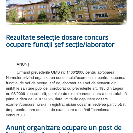
PREZENTARE SPITAL
ISTORIE
ACREDITĂRI/CERTIFICĂRI
CERTIFICAT ACREDITARE SPITAL
CERTIFICAT ISO 9001
STRUCTURA SPITALULUI
Rezultate selecție dosare concurs
SECŢIA OBSTETRICĂ GINECOLOGIE
ocupare funcții șef secție/laborator
SECŢIA CHIRURGIE
SECŢIA BOLI INFECŢIOASE
SECŢIA MEDICINĂ INTERNĂ
COMPARTIMENT PEDIATRIE
ANUNȚ
COMPARTIMENTUL DE PRIMIRE URGENȚE (CPU)
Urmând prevederile OMS nr. 1406/2006 pentru aprobarea
LABORATOARE
Normelor privind organizarea concursului/examenului pentru ocuparea
funcţiei de şef de secţie, şef de laborator sau şef de serviciu din
LABORATOR DE ANALIZE MEDICALE
unităţile sanitare publice, coroborat cu prevederile art. 185 din Legea
LABORATOR DE RADIOLOGIE ŞI IMAGISTICĂ
nr. 95/2006- republicată, comisia de exeminare/concurs a constatat că
MEDICALĂ
până la data de 31.07.2026, dată limită de depunere dosare
BLOC STERILIZARE
examen/concurs nu s-a înregistrat niciun dosar în vederea participării,
APARAT FUNCŢIONAL
drept pentru care comisia de examinare a hotărât încheierea
DISPENSAR DE PNEUMOFTIZIOLOGIE (TBC)
concursului.
AMBULATORIU INTEGRAT
CABINET PNEUMOLGIE
Anunț organizare ocupare un post de
AMBULATOR BOLI INFECŢIOASE
AMBULATOR OBSTETRICĂ GINECOLOGIE