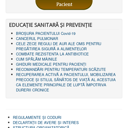
LEGISLAȚIE
ECONOMIC
ACHIZIŢII PUBLICE
BUGET
EDUCAȚIE SANITARĂ ȘI PREVENȚIE
CONTRACTE C.A.S.
CONTRACTE PROGRAME NAȚIONALE
BROȘURA PACIENTULUI Covid-19
CHELTUIELI
CANCERUL PULMONAR
CONSILIU DE ETICĂ
CELE ZECE REGULI DE AUR ALE OMS PENTRU
CONTACT
PREGĂTIREA SIGURĂ A ALIMENTELOR
INFORMAŢII CONTACT
COMBATE REZISTENTA LA ANTIBIOTICE
RUTE ACCES
CUM SPĂLĂM MÂINILE
RELAȚIA CU MASS-MEDIA
GHIDURI MEDICALE PENTRU PACIENȚI
RECOMANDĂRI PENTRU TEMPERATURI SCĂZUTE
PURTĂTOR DE CUVÂNT
RECUPERAREA ACTIVĂ A PACIENTULUI, MOBILIZAREA
REGULI ACCES MASS-MEDIA
PRECOCE ȘI STILUL SĂNĂTOS DE VIAȚĂ AL ACESTUIA
ORAR AUDIENŢE
CA ELEMENTE PRINCIPALE DE LUPTĂ ÎMPOTRIVA
COMUNICATE
DURERII CRONICE
HARTĂ SITE
PROGRAMARE ONLINE
REGULAMENTE ŞI CODURI
DECLARTAŢII DE AVERE ȘI INTERES
STRUCTURA ORGANIZATORICĂ