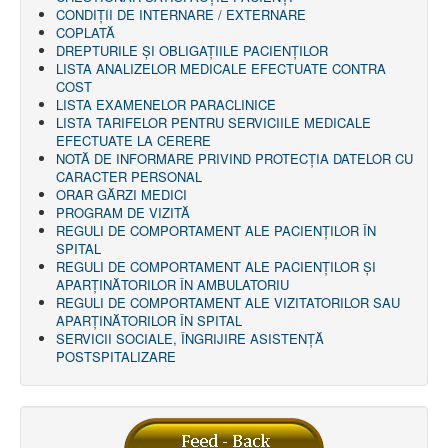
AMBULATOR CHIRURGIE
CONDIȚII DE INTERNARE / EXTERNARE
AMBULATOR ORTOPEDIE ȘI TRAUMATOLOGIE
COPLATĂ
AMBULATOR MEDICINĂ INTERNĂ
DREPTURILE ŞI OBLIGAŢIILE PACIENȚILOR
AMBULATOR NEUROLOGIE
LISTA ANALIZELOR MEDICALE EFECTUATE CONTRA
AMBULATOR PEDIATRIE
COST
AMBULATOR ÎNGRIJIRI PALIATIVE
LISTA EXAMENELOR PARACLINICE
MANAGEMENT
LISTA TARIFELOR PENTRU SERVICIILE MEDICALE
PROIECT DE MANAGEMENT 2026
EFECTUATE LA CERERE
PLAN STRATEGIC 2021 - 2025
NOTĂ DE INFORMARE PRIVIND PROTECŢIA DATELOR CU
PROIECT DE MANAGEMENT 2021
CARACTER PERSONAL
PROIECT DE MANAGEMENT 2017
ORAR GĂRZI MEDICI
CONSILIUL DE ADMINISTRAŢIE
PROGRAM DE VIZITĂ
COMITET DIRECTOR
REGULI DE COMPORTAMENT ALE PACIENȚILOR ÎN
DECLARATIE MANAGER PRIVIND IMPLEMENTAREA
SPITAL
SISTEMULUI DE CALITATE 2019
REGULI DE COMPORTAMENT ALE PACIENȚILOR ȘI
PLAN MANAGEMENT
APARȚINĂTORILOR ÎN AMBULATORIU
INTEGRITATE
REGULI DE COMPORTAMENT ALE VIZITATORILOR SAU
ADMINISTRATIV
APARȚINĂTORILOR ÎN SPITAL
RESURSE UMANE
SERVICII SOCIALE, ÎNGRIJIRE ASISTENŢĂ
POSTSPITALIZARE
INFORMAŢII
PROGRAM VOLUNTARIAT
JURIDIC