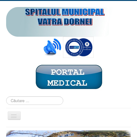
Căutare
...
Comută
navigarea
ACASĂ
PREZENTARE