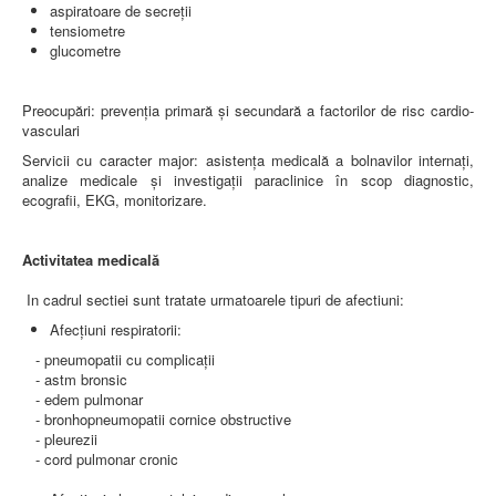
LEGISLAȚIE
aspiratoare de secreţii
ECONOMIC
tensiometre
glucometre
ACHIZIŢII PUBLICE
BUGET
CONTRACTE C.A.S.
Preocupări: prevenția primară și secundară a factorilor de risc cardio-
CONTRACTE PROGRAME NAȚIONALE
vasculari
CHELTUIELI
Servicii cu caracter major: asistența medicală a bolnavilor internați,
CONSILIU DE ETICĂ
analize medicale și investigații paraclinice în scop diagnostic
,
CONTACT
ecografii, EKG, monitorizare.
INFORMAŢII CONTACT
RUTE ACCES
RELAȚIA CU MASS-MEDIA
Activitatea medicală
PURTĂTOR DE CUVÂNT
In cadrul sectiei sunt tratate urmatoarele tipuri de afectiuni:
REGULI ACCES MASS-MEDIA
ORAR AUDIENŢE
Afecţiuni respiratorii:
COMUNICATE
- pneumopatii cu complicaţii
HARTĂ SITE
- astm bronsic
PROGRAMARE ONLINE
- edem pulmonar
- bronhopneumopatii cornice obstructive
- pleurezii
- cord pulmonar cronic