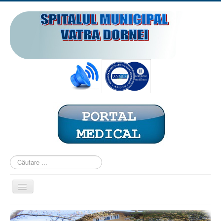
Căutare
...
Comută
navigarea
ACASĂ
PREZENTARE