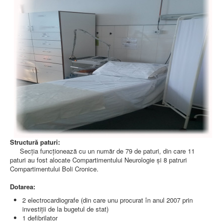
AMBULATOR CHIRURGIE
AMBULATOR ORTOPEDIE ȘI TRAUMATOLOGIE
AMBULATOR MEDICINĂ INTERNĂ
AMBULATOR NEUROLOGIE
AMBULATOR PEDIATRIE
AMBULATOR ÎNGRIJIRI PALIATIVE
MANAGEMENT
PROIECT DE MANAGEMENT 2026
PLAN STRATEGIC 2021 - 2025
PROIECT DE MANAGEMENT 2021
PROIECT DE MANAGEMENT 2017
CONSILIUL DE ADMINISTRAŢIE
COMITET DIRECTOR
DECLARATIE MANAGER PRIVIND IMPLEMENTAREA
SISTEMULUI DE CALITATE 2019
PLAN MANAGEMENT
Structură paturi:
INTEGRITATE
Secţia funcţionează cu un număr de 79 de paturi, din care 11
ADMINISTRATIV
paturi au fost alocate Compartimentului Neurologie și 8 patruri
RESURSE UMANE
Compartimentului Boli Cronice.
INFORMAŢII
Dotarea:
PROGRAM VOLUNTARIAT
2 electrocardiografe (din care unu procurat în anul 2007 prin
JURIDIC
investiţii de la bugetul de stat)
1 defibrilator