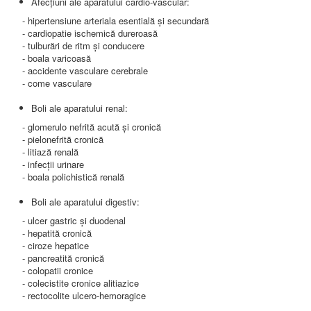
Afecţiuni ale aparatului cardio-vascular:
- hipertensiune arteriala esentială şi secundară
- cardiopatie ischemică dureroasă
- tulburări de ritm şi conducere
- boala varicoasă
- accidente vasculare cerebrale
- come vasculare
Boli ale aparatului renal:
- glomerulo nefrită acută şi cronică
- pielonefrită cronică
- litiază renală
- infecţii urinare
- boala polichistică renală
Boli ale aparatului digestiv:
- ulcer gastric şi duodenal
- hepatită cronică
- ciroze hepatice
- pancreatită cronică
- colopatii cronice
- colecistite cronice alitiazice
- rectocolite ulcero-hemoragice