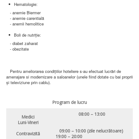
Hematologie:
- anemie Biermer
- anemie carentială
- anemii hemolitice
Boli de nutriţie:
- diabet zaharat
- obezitate
Pentru ameliorarea condiţiilor hoteliere s-au efectuat lucrări de
amenajare si modernizare a saloanelor (unele fiind dotate cu bai proprii
şi televiziune prin cablu).
Program de lucru
08:00 – 13:00
Medici
Luni-Vineri
09:00 – 10:00 (zile nelucrătoare)
Contravizită
19:00 – 20:00