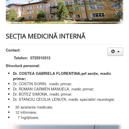
PREZENTARE SPITAL
ISTORIE
ACREDITĂRI/CERTIFICĂRI
CERTIFICAT ACREDITARE SPITAL
CERTIFICAT ISO 9001
STRUCTURA SPITALULUI
SECŢIA MEDICINĂ INTERNĂ
SECŢIA OBSTETRICĂ GINECOLOGIE
SECŢIA CHIRURGIE
SECŢIA BOLI INFECŢIOASE
Contact:
SECŢIA MEDICINĂ INTERNĂ
Telefon:
0725510312
COMPARTIMENT PEDIATRIE
COMPARTIMENTUL DE PRIMIRE URGENȚE (CPU)
Structură personal:
LABORATOARE
Dr. COSTEA GABRIELA FLORENTINA,şef secţie, medic
primar;
LABORATOR DE ANALIZE MEDICALE
Dr. COSTIN SORIN, medic primar;
LABORATOR DE RADIOLOGIE ŞI IMAGISTICĂ
Dr. ROMAN CARMEN MANUELA, medic primar;
MEDICALĂ
Dr. BOTEZ SIMONA, medic primar;
BLOC STERILIZARE
Dr. STANCIU CECILIA LENUȚA, medic specialist neurologie;
APARAT FUNCŢIONAL
DISPENSAR DE PNEUMOFTIZIOLOGIE (TBC)
30 asistente medicale;
AMBULATORIU INTEGRAT
12 infirmiere;
CABINET PNEUMOLGIE
7 îngrijitoare;
AMBULATOR BOLI INFECŢIOASE
AMBULATOR OBSTETRICĂ GINECOLOGIE