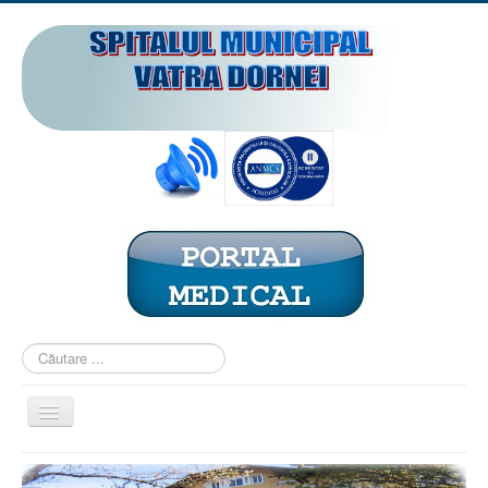
Căutare
...
Comută
navigarea
ACASĂ
PREZENTARE