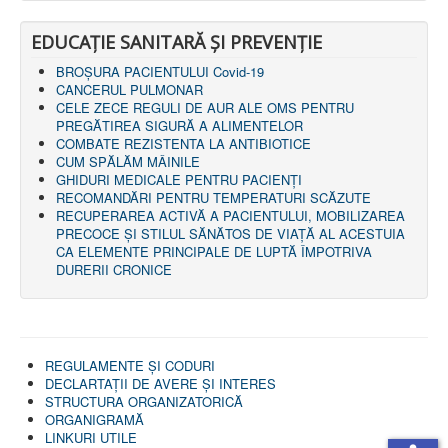
LEGISLAȚIE
ECONOMIC
EDUCAȚIE SANITARĂ ȘI PREVENȚIE
ACHIZIŢII PUBLICE
BROȘURA PACIENTULUI Covid-19
BUGET
CANCERUL PULMONAR
CONTRACTE C.A.S.
CELE ZECE REGULI DE AUR ALE OMS PENTRU
CONTRACTE PROGRAME NAȚIONALE
PREGĂTIREA SIGURĂ A ALIMENTELOR
CHELTUIELI
COMBATE REZISTENTA LA ANTIBIOTICE
CONSILIU DE ETICĂ
CUM SPĂLĂM MÂINILE
CONTACT
GHIDURI MEDICALE PENTRU PACIENȚI
INFORMAŢII CONTACT
RECOMANDĂRI PENTRU TEMPERATURI SCĂZUTE
RUTE ACCES
RECUPERAREA ACTIVĂ A PACIENTULUI, MOBILIZAREA
RELAȚIA CU MASS-MEDIA
PRECOCE ȘI STILUL SĂNĂTOS DE VIAȚĂ AL ACESTUIA
CA ELEMENTE PRINCIPALE DE LUPTĂ ÎMPOTRIVA
PURTĂTOR DE CUVÂNT
DURERII CRONICE
REGULI ACCES MASS-MEDIA
ORAR AUDIENŢE
COMUNICATE
HARTĂ SITE
PROGRAMARE ONLINE
REGULAMENTE ŞI CODURI
DECLARTAŢII DE AVERE ȘI INTERES
STRUCTURA ORGANIZATORICĂ
ORGANIGRAMĂ
LINKURI UTILE