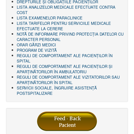
DREPTURILE ŞI OBLIGAŢIILE PACIENȚILOR
AMBULATOR CHIRURGIE
LISTA ANALIZELOR MEDICALE EFECTUATE CONTRA
AMBULATOR ORTOPEDIE ȘI TRAUMATOLOGIE
COST
AMBULATOR MEDICINĂ INTERNĂ
LISTA EXAMENELOR PARACLINICE
AMBULATOR NEUROLOGIE
LISTA TARIFELOR PENTRU SERVICIILE MEDICALE
AMBULATOR PEDIATRIE
EFECTUATE LA CERERE
AMBULATOR ÎNGRIJIRI PALIATIVE
NOTĂ DE INFORMARE PRIVIND PROTECŢIA DATELOR CU
MANAGEMENT
CARACTER PERSONAL
PROIECT DE MANAGEMENT 2026
ORAR GĂRZI MEDICI
PLAN STRATEGIC 2021 - 2025
PROGRAM DE VIZITĂ
PROIECT DE MANAGEMENT 2021
REGULI DE COMPORTAMENT ALE PACIENȚILOR ÎN
PROIECT DE MANAGEMENT 2017
SPITAL
CONSILIUL DE ADMINISTRAŢIE
REGULI DE COMPORTAMENT ALE PACIENȚILOR ȘI
COMITET DIRECTOR
APARȚINĂTORILOR ÎN AMBULATORIU
DECLARATIE MANAGER PRIVIND IMPLEMENTAREA
REGULI DE COMPORTAMENT ALE VIZITATORILOR SAU
SISTEMULUI DE CALITATE 2019
APARȚINĂTORILOR ÎN SPITAL
PLAN MANAGEMENT
SERVICII SOCIALE, ÎNGRIJIRE ASISTENŢĂ
INTEGRITATE
POSTSPITALIZARE
ADMINISTRATIV
RESURSE UMANE
INFORMAŢII
PROGRAM VOLUNTARIAT
JURIDIC