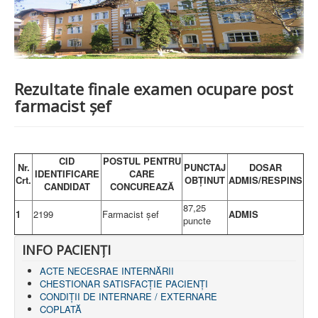
PREZENTARE SPITAL
ISTORIE
ACREDITĂRI/CERTIFICĂRI
CERTIFICAT ACREDITARE SPITAL
CERTIFICAT ISO 9001
STRUCTURA SPITALULUI
Rezultate finale examen ocupare post
SECŢIA OBSTETRICĂ GINECOLOGIE
farmacist șef
SECŢIA CHIRURGIE
SECŢIA BOLI INFECŢIOASE
SECŢIA MEDICINĂ INTERNĂ
COMPARTIMENT PEDIATRIE
COMPARTIMENTUL DE PRIMIRE URGENȚE (CPU)
CID
POSTUL PENTRU
Nr.
PUNCTAJ
DOSAR
LABORATOARE
IDENTIFICARE
CARE
Crt.
OBȚINUT
ADMIS/RESPINS
CANDIDAT
CONCUREAZĂ
LABORATOR DE ANALIZE MEDICALE
87,25
LABORATOR DE RADIOLOGIE ŞI IMAGISTICĂ
1
2199
Farmacist șef
ADMIS
puncte
MEDICALĂ
BLOC STERILIZARE
INFO PACIENŢI
APARAT FUNCŢIONAL
DISPENSAR DE PNEUMOFTIZIOLOGIE (TBC)
ACTE NECESRAE INTERNĂRII
AMBULATORIU INTEGRAT
CHESTIONAR SATISFACŢIE PACIENŢI
CABINET PNEUMOLGIE
CONDIȚII DE INTERNARE / EXTERNARE
AMBULATOR BOLI INFECŢIOASE
COPLATĂ
AMBULATOR OBSTETRICĂ GINECOLOGIE