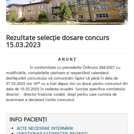
PREZENTARE SPITAL
ISTORIE
ACREDITĂRI/CERTIFICĂRI
CERTIFICAT ACREDITARE SPITAL
CERTIFICAT ISO 9001
STRUCTURA SPITALULUI
Rezultate selecție dosare concurs
SECŢIA OBSTETRICĂ GINECOLOGIE
15.03.2023
SECŢIA CHIRURGIE
SECŢIA BOLI INFECŢIOASE
SECŢIA MEDICINĂ INTERNĂ
A N U N Ţ
COMPARTIMENT PEDIATRIE
În conformitate cu prevederile Ordinului 284/2007 cu
COMPARTIMENTUL DE PRIMIRE URGENȚE (CPU)
modificările, completările uterioare și respectând calendarul
LABORATOARE
desfășurării concursului vă comunicăm faptul că până în data de
07.03.2023 ora 16ºº nu a fost depus nici un dosar pentru concursul din
LABORATOR DE ANALIZE MEDICALE
data de 15.03.2023 în vederea ocupării funcției specifice comitetului
LABORATOR DE RADIOLOGIE ŞI IMAGISTICĂ
director - director financiar cotabil, drept pentru care comisia de
MEDICALĂ
examinare a declarant închis concursul.
BLOC STERILIZARE
APARAT FUNCŢIONAL
DISPENSAR DE PNEUMOFTIZIOLOGIE (TBC)
AMBULATORIU INTEGRAT
INFO PACIENŢI
CABINET PNEUMOLGIE
AMBULATOR BOLI INFECŢIOASE
ACTE NECESRAE INTERNĂRII
AMBULATOR OBSTETRICĂ GINECOLOGIE
CHESTIONAR SATISFACŢIE PACIENŢI