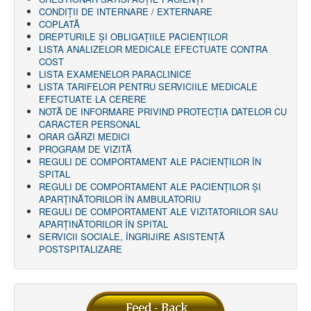
AMBULATOR CHIRURGIE
CONDIȚII DE INTERNARE / EXTERNARE
AMBULATOR ORTOPEDIE ȘI TRAUMATOLOGIE
COPLATĂ
AMBULATOR MEDICINĂ INTERNĂ
DREPTURILE ŞI OBLIGAŢIILE PACIENȚILOR
AMBULATOR NEUROLOGIE
LISTA ANALIZELOR MEDICALE EFECTUATE CONTRA
AMBULATOR PEDIATRIE
COST
AMBULATOR ÎNGRIJIRI PALIATIVE
LISTA EXAMENELOR PARACLINICE
MANAGEMENT
LISTA TARIFELOR PENTRU SERVICIILE MEDICALE
PROIECT DE MANAGEMENT 2026
EFECTUATE LA CERERE
PLAN STRATEGIC 2021 - 2025
NOTĂ DE INFORMARE PRIVIND PROTECŢIA DATELOR CU
PROIECT DE MANAGEMENT 2021
CARACTER PERSONAL
PROIECT DE MANAGEMENT 2017
ORAR GĂRZI MEDICI
CONSILIUL DE ADMINISTRAŢIE
PROGRAM DE VIZITĂ
COMITET DIRECTOR
REGULI DE COMPORTAMENT ALE PACIENȚILOR ÎN
DECLARATIE MANAGER PRIVIND IMPLEMENTAREA
SPITAL
SISTEMULUI DE CALITATE 2019
REGULI DE COMPORTAMENT ALE PACIENȚILOR ȘI
PLAN MANAGEMENT
APARȚINĂTORILOR ÎN AMBULATORIU
INTEGRITATE
REGULI DE COMPORTAMENT ALE VIZITATORILOR SAU
ADMINISTRATIV
APARȚINĂTORILOR ÎN SPITAL
RESURSE UMANE
SERVICII SOCIALE, ÎNGRIJIRE ASISTENŢĂ
POSTSPITALIZARE
INFORMAŢII
PROGRAM VOLUNTARIAT
JURIDIC