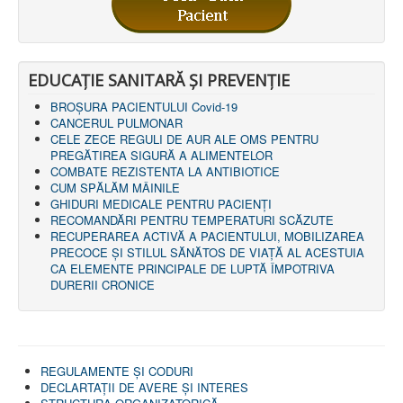
LEGISLAȚIE
ECONOMIC
ACHIZIŢII PUBLICE
BUGET
EDUCAȚIE SANITARĂ ȘI PREVENȚIE
CONTRACTE C.A.S.
CONTRACTE PROGRAME NAȚIONALE
BROȘURA PACIENTULUI Covid-19
CHELTUIELI
CANCERUL PULMONAR
CONSILIU DE ETICĂ
CELE ZECE REGULI DE AUR ALE OMS PENTRU
CONTACT
PREGĂTIREA SIGURĂ A ALIMENTELOR
INFORMAŢII CONTACT
COMBATE REZISTENTA LA ANTIBIOTICE
RUTE ACCES
CUM SPĂLĂM MÂINILE
RELAȚIA CU MASS-MEDIA
GHIDURI MEDICALE PENTRU PACIENȚI
RECOMANDĂRI PENTRU TEMPERATURI SCĂZUTE
PURTĂTOR DE CUVÂNT
RECUPERAREA ACTIVĂ A PACIENTULUI, MOBILIZAREA
REGULI ACCES MASS-MEDIA
PRECOCE ȘI STILUL SĂNĂTOS DE VIAȚĂ AL ACESTUIA
ORAR AUDIENŢE
CA ELEMENTE PRINCIPALE DE LUPTĂ ÎMPOTRIVA
COMUNICATE
DURERII CRONICE
HARTĂ SITE
PROGRAMARE ONLINE
REGULAMENTE ŞI CODURI
DECLARTAŢII DE AVERE ȘI INTERES