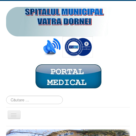
Căutare
...
Comută
navigarea
ACASĂ
PREZENTARE