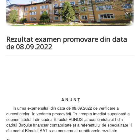
PREZENTARE SPITAL
ISTORIE
ACREDITĂRI/CERTIFICĂRI
CERTIFICAT ACREDITARE SPITAL
CERTIFICAT ISO 9001
STRUCTURA SPITALULUI
Rezultat examen promovare din data
SECŢIA OBSTETRICĂ GINECOLOGIE
de 08.09.2022
SECŢIA CHIRURGIE
SECŢIA BOLI INFECŢIOASE
SECŢIA MEDICINĂ INTERNĂ
COMPARTIMENT PEDIATRIE
COMPARTIMENTUL DE PRIMIRE URGENȚE (CPU)
LABORATOARE
LABORATOR DE ANALIZE MEDICALE
LABORATOR DE RADIOLOGIE ŞI IMAGISTICĂ
MEDICALĂ
A N U N
Ţ
BLOC STERILIZARE
În urma examenului din data de 08.09.2022 de verificare a
APARAT FUNCŢIONAL
cunoştinţelor în vederea promovării în treapta imediat superioară a
DISPENSAR DE PNEUMOFTIZIOLOGIE (TBC)
economistului I din cadrul Biroului RUNOS ,a economistului I din
AMBULATORIU INTEGRAT
cadrul Biroului financiar contabilitate și a referentului de specialitate II
CABINET PNEUMOLGIE
din cadrul Biroului AAT s-au consemnat următoarele rezultate
AMBULATOR BOLI INFECŢIOASE
AMBULATOR OBSTETRICĂ GINECOLOGIE