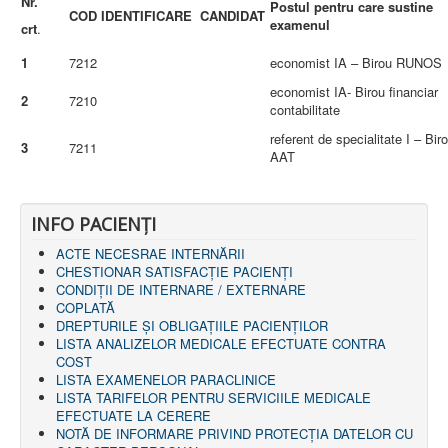
Nr.
Postul pentru care sustine
AMBULATOR CHIRURGIE
COD IDENTIFICARE CANDIDAT
examenul
crt
.
AMBULATOR ORTOPEDIE ȘI TRAUMATOLOGIE
AMBULATOR MEDICINĂ INTERNĂ
1
7212
economist IA – Birou RUNOS
AMBULATOR NEUROLOGIE
AMBULATOR PEDIATRIE
economist IA- Birou financiar
2
7210
AMBULATOR ÎNGRIJIRI PALIATIVE
contabilitate
MANAGEMENT
referent de specialitate I – Bir
PROIECT DE MANAGEMENT 2026
3
7211
AAT
PLAN STRATEGIC 2021 - 2025
PROIECT DE MANAGEMENT 2021
PROIECT DE MANAGEMENT 2017
CONSILIUL DE ADMINISTRAŢIE
INFO PACIENŢI
COMITET DIRECTOR
DECLARATIE MANAGER PRIVIND IMPLEMENTAREA
ACTE NECESRAE INTERNĂRII
SISTEMULUI DE CALITATE 2019
CHESTIONAR SATISFACŢIE PACIENŢI
PLAN MANAGEMENT
CONDIȚII DE INTERNARE / EXTERNARE
INTEGRITATE
COPLATĂ
ADMINISTRATIV
DREPTURILE ŞI OBLIGAŢIILE PACIENȚILOR
RESURSE UMANE
LISTA ANALIZELOR MEDICALE EFECTUATE CONTRA
COST
INFORMAŢII
LISTA EXAMENELOR PARACLINICE
PROGRAM VOLUNTARIAT
LISTA TARIFELOR PENTRU SERVICIILE MEDICALE
JURIDIC
EFECTUATE LA CERERE
NOTĂ DE INFORMARE PRIVIND PROTECŢIA DATELOR CU