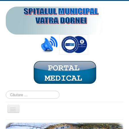
Căutare
...
Comută
navigarea
ACASĂ
PREZENTARE