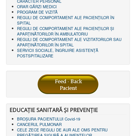
LEGISLAȚIE
CARACTER PERSONAL
ECONOMIC
ORAR GĂRZI MEDICI
PROGRAM DE VIZITĂ
ACHIZIŢII PUBLICE
REGULI DE COMPORTAMENT ALE PACIENȚILOR ÎN
BUGET
SPITAL
CONTRACTE C.A.S.
REGULI DE COMPORTAMENT ALE PACIENȚILOR ȘI
CONTRACTE PROGRAME NAȚIONALE
APARȚINĂTORILOR ÎN AMBULATORIU
CHELTUIELI
REGULI DE COMPORTAMENT ALE VIZITATORILOR SAU
CONSILIU DE ETICĂ
APARȚINĂTORILOR ÎN SPITAL
CONTACT
SERVICII SOCIALE, ÎNGRIJIRE ASISTENŢĂ
INFORMAŢII CONTACT
POSTSPITALIZARE
RUTE ACCES
RELAȚIA CU MASS-MEDIA
PURTĂTOR DE CUVÂNT
REGULI ACCES MASS-MEDIA
ORAR AUDIENŢE
COMUNICATE
HARTĂ SITE
PROGRAMARE ONLINE
EDUCAȚIE SANITARĂ ȘI PREVENȚIE
BROȘURA PACIENTULUI Covid-19
CANCERUL PULMONAR
CELE ZECE REGULI DE AUR ALE OMS PENTRU
PREGĂTIREA SIGURĂ A ALIMENTELOR