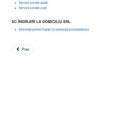
Servicii sociale adulți
Servicii sociale copii
SC ÎNGRIJIRI LA DOMICILIU SRL.
Informaţii privind îngrijiri şi asistenţă postspitalizare
Prec