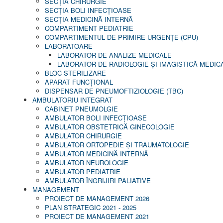
SECŢIA CHIRURGIE
SECŢIA BOLI INFECŢIOASE
SECŢIA MEDICINĂ INTERNĂ
COMPARTIMENT PEDIATRIE
COMPARTIMENTUL DE PRIMIRE URGENȚE (CPU)
LABORATOARE
LABORATOR DE ANALIZE MEDICALE
LABORATOR DE RADIOLOGIE ŞI IMAGISTICĂ MEDIC
BLOC STERILIZARE
APARAT FUNCŢIONAL
DISPENSAR DE PNEUMOFTIZIOLOGIE (TBC)
AMBULATORIU INTEGRAT
CABINET PNEUMOLGIE
AMBULATOR BOLI INFECŢIOASE
AMBULATOR OBSTETRICĂ GINECOLOGIE
AMBULATOR CHIRURGIE
AMBULATOR ORTOPEDIE ȘI TRAUMATOLOGIE
AMBULATOR MEDICINĂ INTERNĂ
AMBULATOR NEUROLOGIE
AMBULATOR PEDIATRIE
AMBULATOR ÎNGRIJIRI PALIATIVE
MANAGEMENT
PROIECT DE MANAGEMENT 2026
PLAN STRATEGIC 2021 - 2025
PROIECT DE MANAGEMENT 2021