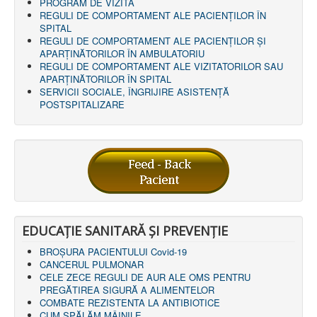
LEGISLAȚIE
PROGRAM DE VIZITĂ
ECONOMIC
REGULI DE COMPORTAMENT ALE PACIENȚILOR ÎN
SPITAL
ACHIZIŢII PUBLICE
REGULI DE COMPORTAMENT ALE PACIENȚILOR ȘI
BUGET
APARȚINĂTORILOR ÎN AMBULATORIU
CONTRACTE C.A.S.
REGULI DE COMPORTAMENT ALE VIZITATORILOR SAU
CONTRACTE PROGRAME NAȚIONALE
APARȚINĂTORILOR ÎN SPITAL
CHELTUIELI
SERVICII SOCIALE, ÎNGRIJIRE ASISTENŢĂ
CONSILIU DE ETICĂ
POSTSPITALIZARE
CONTACT
INFORMAŢII CONTACT
RUTE ACCES
RELAȚIA CU MASS-MEDIA
PURTĂTOR DE CUVÂNT
REGULI ACCES MASS-MEDIA
ORAR AUDIENŢE
COMUNICATE
EDUCAȚIE SANITARĂ ȘI PREVENȚIE
HARTĂ SITE
PROGRAMARE ONLINE
BROȘURA PACIENTULUI Covid-19
CANCERUL PULMONAR
CELE ZECE REGULI DE AUR ALE OMS PENTRU
PREGĂTIREA SIGURĂ A ALIMENTELOR
COMBATE REZISTENTA LA ANTIBIOTICE
CUM SPĂLĂM MÂINILE