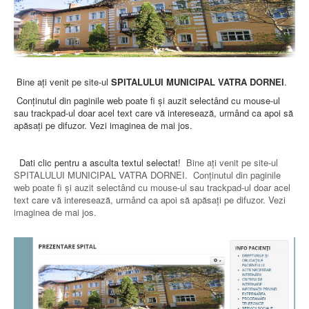
PREZENTARE SPITAL
ISTORIE
ACREDITĂRI/CERTIFICĂRI
CERTIFICAT ACREDITARE SPITAL
CERTIFICAT ISO 9001
STRUCTURA SPITALULUI
Bine aţi venit pe site-ul
SPITALULUI MUNICIPAL VATRA DORNEI
.
SECŢIA OBSTETRICĂ GINECOLOGIE
Conţinutul din paginile web poate fi şi auzit selectând cu mouse-ul
SECŢIA CHIRURGIE
sau trackpad-ul doar acel text care vă interesează, urmând ca apoi să
SECŢIA BOLI INFECŢIOASE
apăsaţi pe difuzor. Vezi imaginea de mai jos.
SECŢIA MEDICINĂ INTERNĂ
COMPARTIMENT PEDIATRIE
COMPARTIMENTUL DE PRIMIRE URGENȚE (CPU)
Dati clic pentru a asculta textul selectat!
Bine aţi venit pe site-ul
LABORATOARE
SPITALULUI MUNICIPAL VATRA DORNEI. Conţinutul din paginile
web poate fi şi auzit selectând cu mouse-ul sau trackpad-ul doar acel
LABORATOR DE ANALIZE MEDICALE
text care vă interesează, urmând ca apoi să apăsaţi pe difuzor. Vezi
LABORATOR DE RADIOLOGIE ŞI IMAGISTICĂ
imaginea de mai jos.
MEDICALĂ
BLOC STERILIZARE
APARAT FUNCŢIONAL
DISPENSAR DE PNEUMOFTIZIOLOGIE (TBC)
AMBULATORIU INTEGRAT
CABINET PNEUMOLGIE
AMBULATOR BOLI INFECŢIOASE
AMBULATOR OBSTETRICĂ GINECOLOGIE