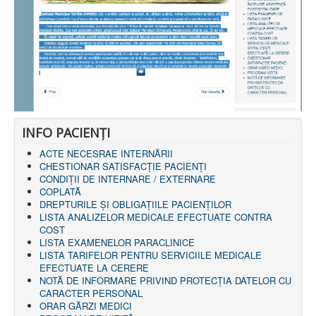
AMBULATOR CHIRURGIE
AMBULATOR ORTOPEDIE ȘI TRAUMATOLOGIE
AMBULATOR MEDICINĂ INTERNĂ
AMBULATOR NEUROLOGIE
AMBULATOR PEDIATRIE
AMBULATOR ÎNGRIJIRI PALIATIVE
MANAGEMENT
PROIECT DE MANAGEMENT 2026
PLAN STRATEGIC 2021 - 2025
PROIECT DE MANAGEMENT 2021
INFO PACIENŢI
PROIECT DE MANAGEMENT 2017
CONSILIUL DE ADMINISTRAŢIE
ACTE NECESRAE INTERNĂRII
COMITET DIRECTOR
CHESTIONAR SATISFACŢIE PACIENŢI
DECLARATIE MANAGER PRIVIND IMPLEMENTAREA
CONDIȚII DE INTERNARE / EXTERNARE
SISTEMULUI DE CALITATE 2019
COPLATĂ
PLAN MANAGEMENT
DREPTURILE ŞI OBLIGAŢIILE PACIENȚILOR
INTEGRITATE
LISTA ANALIZELOR MEDICALE EFECTUATE CONTRA
ADMINISTRATIV
COST
RESURSE UMANE
LISTA EXAMENELOR PARACLINICE
LISTA TARIFELOR PENTRU SERVICIILE MEDICALE
INFORMAŢII
EFECTUATE LA CERERE
PROGRAM VOLUNTARIAT
NOTĂ DE INFORMARE PRIVIND PROTECŢIA DATELOR CU
JURIDIC
CARACTER PERSONAL
ORAR GĂRZI MEDICI