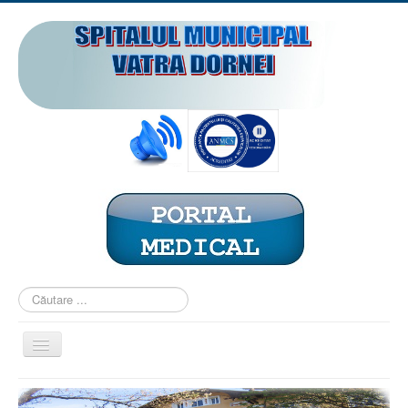
Căutare
...
Comută
navigarea
ACASĂ
PREZENTARE