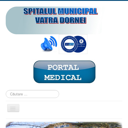
Căutare
...
Comută
navigarea
ACASĂ
PREZENTARE