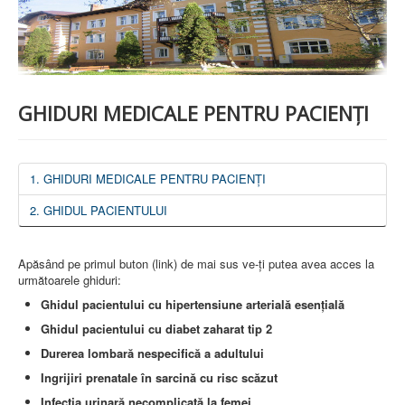
PREZENTARE SPITAL
ISTORIE
ACREDITĂRI/CERTIFICĂRI
CERTIFICAT ACREDITARE SPITAL
CERTIFICAT ISO 9001
STRUCTURA SPITALULUI
GHIDURI MEDICALE PENTRU PACIENȚI
SECŢIA OBSTETRICĂ GINECOLOGIE
SECŢIA CHIRURGIE
SECŢIA BOLI INFECŢIOASE
SECŢIA MEDICINĂ INTERNĂ
1. GHIDURI MEDICALE PENTRU PACIENȚI
COMPARTIMENT PEDIATRIE
COMPARTIMENTUL DE PRIMIRE URGENȚE (CPU)
2. GHIDUL PACIENTULUI
LABORATOARE
LABORATOR DE ANALIZE MEDICALE
Apăsând pe primul buton (link) de mai sus ve-ți putea avea acces la
LABORATOR DE RADIOLOGIE ŞI IMAGISTICĂ
următoarele ghiduri:
MEDICALĂ
BLOC STERILIZARE
Ghidul pacientului cu hipertensiune arterială esențială
APARAT FUNCŢIONAL
Ghidul pacientului cu diabet zaharat tip 2
DISPENSAR DE PNEUMOFTIZIOLOGIE (TBC)
AMBULATORIU INTEGRAT
Durerea lombară nespecifică a adultului
CABINET PNEUMOLGIE
Ingrijiri prenatale în sarcină cu risc scăzut
AMBULATOR BOLI INFECŢIOASE
AMBULATOR OBSTETRICĂ GINECOLOGIE
Infecția urinară necomplicată la femei