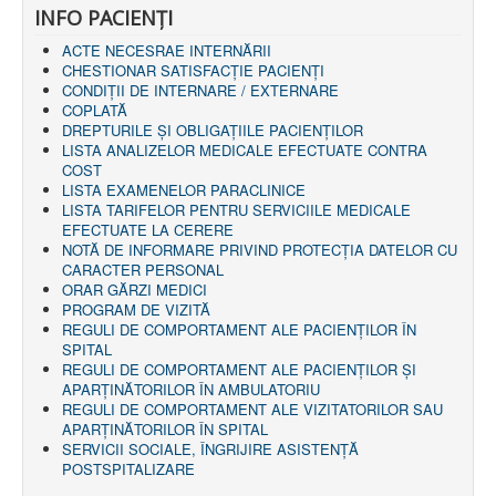
LEGISLAȚIE
INFO PACIENŢI
ECONOMIC
ACTE NECESRAE INTERNĂRII
ACHIZIŢII PUBLICE
CHESTIONAR SATISFACŢIE PACIENŢI
BUGET
CONDIȚII DE INTERNARE / EXTERNARE
CONTRACTE C.A.S.
COPLATĂ
CONTRACTE PROGRAME NAȚIONALE
DREPTURILE ŞI OBLIGAŢIILE PACIENȚILOR
CHELTUIELI
LISTA ANALIZELOR MEDICALE EFECTUATE CONTRA
CONSILIU DE ETICĂ
COST
CONTACT
LISTA EXAMENELOR PARACLINICE
INFORMAŢII CONTACT
LISTA TARIFELOR PENTRU SERVICIILE MEDICALE
RUTE ACCES
EFECTUATE LA CERERE
RELAȚIA CU MASS-MEDIA
NOTĂ DE INFORMARE PRIVIND PROTECŢIA DATELOR CU
CARACTER PERSONAL
PURTĂTOR DE CUVÂNT
ORAR GĂRZI MEDICI
REGULI ACCES MASS-MEDIA
PROGRAM DE VIZITĂ
ORAR AUDIENŢE
REGULI DE COMPORTAMENT ALE PACIENȚILOR ÎN
COMUNICATE
SPITAL
HARTĂ SITE
REGULI DE COMPORTAMENT ALE PACIENȚILOR ȘI
PROGRAMARE ONLINE
APARȚINĂTORILOR ÎN AMBULATORIU
REGULI DE COMPORTAMENT ALE VIZITATORILOR SAU
APARȚINĂTORILOR ÎN SPITAL
SERVICII SOCIALE, ÎNGRIJIRE ASISTENŢĂ
POSTSPITALIZARE