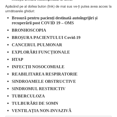
AMBULATOR CHIRURGIE
Apăsând pe al doilea buton (link) de mai sus ve-ți putea avea acces la
AMBULATOR ORTOPEDIE ȘI TRAUMATOLOGIE
următoarele ghiduri:
AMBULATOR MEDICINĂ INTERNĂ
AMBULATOR NEUROLOGIE
Brosură pentru pacienți destinată autoîngrijiri și
AMBULATOR PEDIATRIE
recuperării post COVID 19 – OMS
AMBULATOR ÎNGRIJIRI PALIATIVE
BRONHOSCOPIA
MANAGEMENT
PROIECT DE MANAGEMENT 2026
BROȘURA PACIENTULUI Covid-19
PLAN STRATEGIC 2021 - 2025
CANCERUL PULMONAR
PROIECT DE MANAGEMENT 2021
PROIECT DE MANAGEMENT 2017
EXPLORĂRI FUNCȚIONALE
CONSILIUL DE ADMINISTRAŢIE
HTAP
COMITET DIRECTOR
DECLARATIE MANAGER PRIVIND IMPLEMENTAREA
INFECȚII NOSOCOMIALE
SISTEMULUI DE CALITATE 2019
PLAN MANAGEMENT
REABILITAREA RESPIRATORIE
INTEGRITATE
SINDROAMELE OBSTRUCTIVE
ADMINISTRATIV
RESURSE UMANE
SINDROMUL RESTRICTIV
TUBERCULOZA
INFORMAŢII
PROGRAM VOLUNTARIAT
TULBURĂRI DE SOMN
JURIDIC
VENTILAȚIA NON-INVAZIVĂ