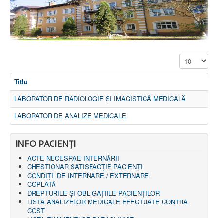
PREZENTARE SPITAL
ISTORIE
ACREDITĂRI/CERTIFICĂRI
CERTIFICAT ACREDITARE SPITAL
CERTIFICAT ISO 9001
STRUCTURA SPITALULUI
Afișare #
SECŢIA OBSTETRICĂ GINECOLOGIE
SECŢIA CHIRURGIE
Titlu
SECŢIA BOLI INFECŢIOASE
SECŢIA MEDICINĂ INTERNĂ
LABORATOR DE RADIOLOGIE ŞI IMAGISTICĂ MEDICALĂ
COMPARTIMENT PEDIATRIE
COMPARTIMENTUL DE PRIMIRE URGENȚE (CPU)
LABORATOR DE ANALIZE MEDICALE
LABORATOARE
LABORATOR DE ANALIZE MEDICALE
INFO PACIENŢI
LABORATOR DE RADIOLOGIE ŞI IMAGISTICĂ
MEDICALĂ
ACTE NECESRAE INTERNĂRII
BLOC STERILIZARE
CHESTIONAR SATISFACŢIE PACIENŢI
APARAT FUNCŢIONAL
CONDIȚII DE INTERNARE / EXTERNARE
DISPENSAR DE PNEUMOFTIZIOLOGIE (TBC)
COPLATĂ
AMBULATORIU INTEGRAT
DREPTURILE ŞI OBLIGAŢIILE PACIENȚILOR
CABINET PNEUMOLGIE
LISTA ANALIZELOR MEDICALE EFECTUATE CONTRA
AMBULATOR BOLI INFECŢIOASE
COST
AMBULATOR OBSTETRICĂ GINECOLOGIE