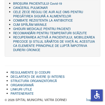
LEGISLAȚIE
BROȘURA PACIENTULUI Covid-19
ECONOMIC
CANCERUL PULMONAR
CELE ZECE REGULI DE AUR ALE OMS PENTRU
ACHIZIŢII PUBLICE
PREGĂTIREA SIGURĂ A ALIMENTELOR
BUGET
COMBATE REZISTENTA LA ANTIBIOTICE
CONTRACTE C.A.S.
CUM SPĂLĂM MÂINILE
CONTRACTE PROGRAME NAȚIONALE
GHIDURI MEDICALE PENTRU PACIENȚI
CHELTUIELI
RECOMANDĂRI PENTRU TEMPERATURI SCĂZUTE
CONSILIU DE ETICĂ
RECUPERAREA ACTIVĂ A PACIENTULUI, MOBILIZAREA
CONTACT
PRECOCE ȘI STILUL SĂNĂTOS DE VIAȚĂ AL ACESTUIA
INFORMAŢII CONTACT
CA ELEMENTE PRINCIPALE DE LUPTĂ ÎMPOTRIVA
RUTE ACCES
DURERII CRONICE
RELAȚIA CU MASS-MEDIA
PURTĂTOR DE CUVÂNT
REGULI ACCES MASS-MEDIA
ORAR AUDIENŢE
REGULAMENTE ŞI CODURI
COMUNICATE
DECLARTAŢII DE AVERE ȘI INTERES
HARTĂ SITE
STRUCTURA ORGANIZATORICĂ
PROGRAMARE ONLINE
ORGANIGRAMĂ
LINKURI UTILE
accessible
PARTENERIATE
© 2026 SPITAL MUNICIPAL VATRA DORNEI
Înapoi sus