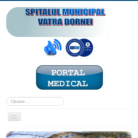
Căutare
...
Comută
navigarea
ACASĂ
PREZENTARE