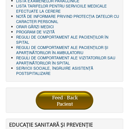
LISTA EXAMENELOR PARACLINICE
AMBULATOR CHIRURGIE
LISTA TARIFELOR PENTRU SERVICIILE MEDICALE
AMBULATOR ORTOPEDIE ȘI TRAUMATOLOGIE
EFECTUATE LA CERERE
AMBULATOR MEDICINĂ INTERNĂ
NOTĂ DE INFORMARE PRIVIND PROTECŢIA DATELOR CU
AMBULATOR NEUROLOGIE
CARACTER PERSONAL
AMBULATOR PEDIATRIE
ORAR GĂRZI MEDICI
AMBULATOR ÎNGRIJIRI PALIATIVE
PROGRAM DE VIZITĂ
MANAGEMENT
REGULI DE COMPORTAMENT ALE PACIENȚILOR ÎN
PROIECT DE MANAGEMENT 2026
SPITAL
PLAN STRATEGIC 2021 - 2025
REGULI DE COMPORTAMENT ALE PACIENȚILOR ȘI
PROIECT DE MANAGEMENT 2021
APARȚINĂTORILOR ÎN AMBULATORIU
PROIECT DE MANAGEMENT 2017
REGULI DE COMPORTAMENT ALE VIZITATORILOR SAU
CONSILIUL DE ADMINISTRAŢIE
APARȚINĂTORILOR ÎN SPITAL
COMITET DIRECTOR
SERVICII SOCIALE, ÎNGRIJIRE ASISTENŢĂ
DECLARATIE MANAGER PRIVIND IMPLEMENTAREA
POSTSPITALIZARE
SISTEMULUI DE CALITATE 2019
PLAN MANAGEMENT
INTEGRITATE
ADMINISTRATIV
RESURSE UMANE
INFORMAŢII
PROGRAM VOLUNTARIAT
JURIDIC
EDUCAȚIE SANITARĂ ȘI PREVENȚIE