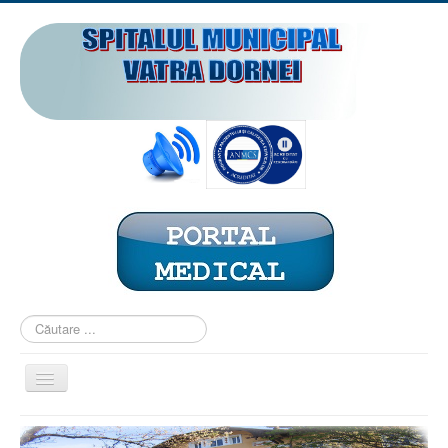
Căutare
...
Comută
navigarea
ACASĂ
PREZENTARE