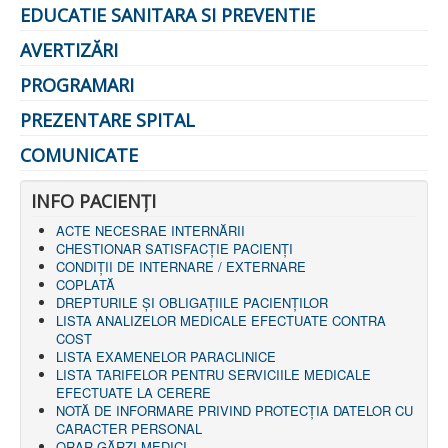
EDUCATIE SANITARA SI PREVENTIE
AMBULATOR CHIRURGIE
AMBULATOR ORTOPEDIE ȘI TRAUMATOLOGIE
AVERTIZĂRI
AMBULATOR MEDICINĂ INTERNĂ
AMBULATOR NEUROLOGIE
PROGRAMARI
AMBULATOR PEDIATRIE
AMBULATOR ÎNGRIJIRI PALIATIVE
PREZENTARE SPITAL
MANAGEMENT
PROIECT DE MANAGEMENT 2026
COMUNICATE
PLAN STRATEGIC 2021 - 2025
PROIECT DE MANAGEMENT 2021
PROIECT DE MANAGEMENT 2017
INFO PACIENŢI
CONSILIUL DE ADMINISTRAŢIE
COMITET DIRECTOR
ACTE NECESRAE INTERNĂRII
DECLARATIE MANAGER PRIVIND IMPLEMENTAREA
CHESTIONAR SATISFACŢIE PACIENŢI
SISTEMULUI DE CALITATE 2019
CONDIȚII DE INTERNARE / EXTERNARE
PLAN MANAGEMENT
COPLATĂ
INTEGRITATE
DREPTURILE ŞI OBLIGAŢIILE PACIENȚILOR
ADMINISTRATIV
LISTA ANALIZELOR MEDICALE EFECTUATE CONTRA
RESURSE UMANE
COST
LISTA EXAMENELOR PARACLINICE
LISTA TARIFELOR PENTRU SERVICIILE MEDICALE
INFORMAŢII
EFECTUATE LA CERERE
PROGRAM VOLUNTARIAT
NOTĂ DE INFORMARE PRIVIND PROTECŢIA DATELOR CU
JURIDIC
CARACTER PERSONAL
ORAR GĂRZI MEDICI