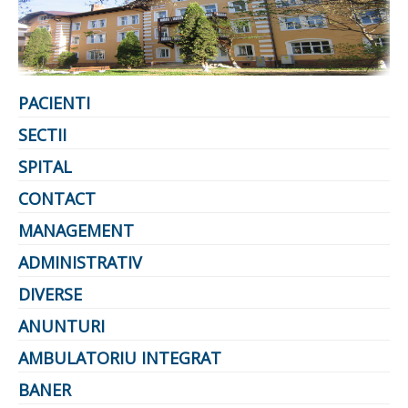
PREZENTARE SPITAL
ISTORIE
ACREDITĂRI/CERTIFICĂRI
CERTIFICAT ACREDITARE SPITAL
CERTIFICAT ISO 9001
PACIENTI
STRUCTURA SPITALULUI
SECŢIA OBSTETRICĂ GINECOLOGIE
SECTII
SECŢIA CHIRURGIE
SECŢIA BOLI INFECŢIOASE
SPITAL
SECŢIA MEDICINĂ INTERNĂ
COMPARTIMENT PEDIATRIE
CONTACT
COMPARTIMENTUL DE PRIMIRE URGENȚE (CPU)
LABORATOARE
MANAGEMENT
LABORATOR DE ANALIZE MEDICALE
ADMINISTRATIV
LABORATOR DE RADIOLOGIE ŞI IMAGISTICĂ
MEDICALĂ
DIVERSE
BLOC STERILIZARE
APARAT FUNCŢIONAL
ANUNTURI
DISPENSAR DE PNEUMOFTIZIOLOGIE (TBC)
AMBULATORIU INTEGRAT
AMBULATORIU INTEGRAT
CABINET PNEUMOLGIE
AMBULATOR BOLI INFECŢIOASE
BANER
AMBULATOR OBSTETRICĂ GINECOLOGIE