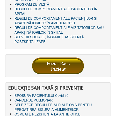
LEGISLAȚIE
PROGRAM DE VIZITĂ
ECONOMIC
REGULI DE COMPORTAMENT ALE PACIENȚILOR ÎN
SPITAL
ACHIZIŢII PUBLICE
REGULI DE COMPORTAMENT ALE PACIENȚILOR ȘI
BUGET
APARȚINĂTORILOR ÎN AMBULATORIU
CONTRACTE C.A.S.
REGULI DE COMPORTAMENT ALE VIZITATORILOR SAU
CONTRACTE PROGRAME NAȚIONALE
APARȚINĂTORILOR ÎN SPITAL
CHELTUIELI
SERVICII SOCIALE, ÎNGRIJIRE ASISTENŢĂ
CONSILIU DE ETICĂ
POSTSPITALIZARE
CONTACT
INFORMAŢII CONTACT
RUTE ACCES
RELAȚIA CU MASS-MEDIA
PURTĂTOR DE CUVÂNT
REGULI ACCES MASS-MEDIA
ORAR AUDIENŢE
COMUNICATE
HARTĂ SITE
EDUCAȚIE SANITARĂ ȘI PREVENȚIE
PROGRAMARE ONLINE
BROȘURA PACIENTULUI Covid-19
CANCERUL PULMONAR
CELE ZECE REGULI DE AUR ALE OMS PENTRU
PREGĂTIREA SIGURĂ A ALIMENTELOR
COMBATE REZISTENTA LA ANTIBIOTICE