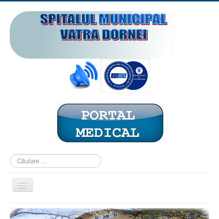
Căutare
...
Comută
navigarea
ACASĂ
PREZENTARE