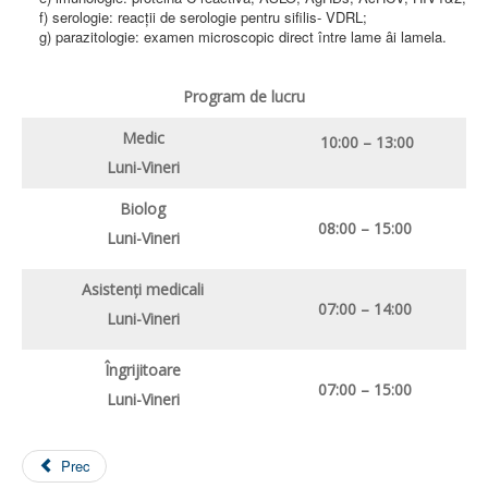
LEGISLAȚIE
f) serologie: reacţii de serologie pentru sifilis- VDRL;
ECONOMIC
g) parazitologie: examen microscopic direct între lame âi lamela.
ACHIZIŢII PUBLICE
BUGET
Program de lucru
CONTRACTE C.A.S.
CONTRACTE PROGRAME NAȚIONALE
Medic
CHELTUIELI
10:00 – 13:00
CONSILIU DE ETICĂ
Luni-Vineri
CONTACT
INFORMAŢII CONTACT
Biolog
RUTE ACCES
08:00 – 15:00
Luni-Vineri
RELAȚIA CU MASS-MEDIA
PURTĂTOR DE CUVÂNT
Asistenţi medicali
REGULI ACCES MASS-MEDIA
07:00 – 14:00
Luni-Vineri
ORAR AUDIENŢE
COMUNICATE
HARTĂ SITE
Îngrijitoare
PROGRAMARE ONLINE
07:00 – 15:00
Luni-Vineri
Prec