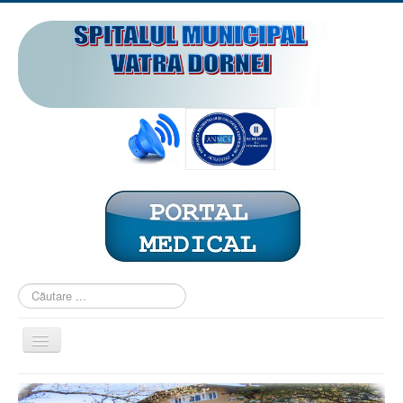
Căutare
...
Comută
navigarea
ACASĂ
PREZENTARE