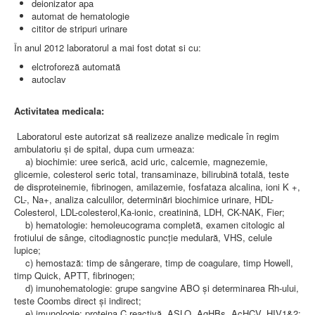
deionizator apa
AMBULATOR CHIRURGIE
automat de hematologie
AMBULATOR ORTOPEDIE ȘI TRAUMATOLOGIE
cititor de stripuri urinare
AMBULATOR MEDICINĂ INTERNĂ
AMBULATOR NEUROLOGIE
În anul 2012 laboratorul a mai fost dotat si cu:
AMBULATOR PEDIATRIE
elctroforeză automată
AMBULATOR ÎNGRIJIRI PALIATIVE
autoclav
MANAGEMENT
PROIECT DE MANAGEMENT 2026
PLAN STRATEGIC 2021 - 2025
Activitatea medicala:
PROIECT DE MANAGEMENT 2021
PROIECT DE MANAGEMENT 2017
Laboratorul este autorizat să realizeze analize medicale în regim
CONSILIUL DE ADMINISTRAŢIE
ambulatoriu şi de spital, dupa cum urmeaza:
COMITET DIRECTOR
a) biochimie: uree serică, acid uric, calcemie, magnezemie,
DECLARATIE MANAGER PRIVIND IMPLEMENTAREA
glicemie, colesterol seric total, transaminaze, bilirubină totală, teste
SISTEMULUI DE CALITATE 2019
de disproteinemie, fibrinogen, amilazemie, fosfataza alcalina, ioni K +,
PLAN MANAGEMENT
CL-, Na+, analiza calculilor, determinări biochimice urinare, HDL-
INTEGRITATE
Colesterol, LDL-colesterol,Ka-ionic, creatinină, LDH, CK-NAK, Fier;
ADMINISTRATIV
b) hematologie: hemoleucograma completă, examen citologic al
RESURSE UMANE
frotiului de sânge, citodiagnostic puncţie medulară, VHS, celule
lupice;
c) hemostază: timp de sângerare, timp de coagulare, timp Howell,
INFORMAŢII
timp Quick, APTT, fibrinogen;
PROGRAM VOLUNTARIAT
d) imunohematologie: grupe sangvine ABO şi determinarea Rh-ului,
JURIDIC
teste Coombs direct şi indirect;
e) imunologie: proteina C reactivă, ASLO, AgHBs, AcHCV, HIV1&2;