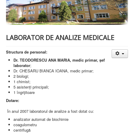
PREZENTARE SPITAL
ISTORIE
ACREDITĂRI/CERTIFICĂRI
CERTIFICAT ACREDITARE SPITAL
CERTIFICAT ISO 9001
STRUCTURA SPITALULUI
LABORATOR DE ANALIZE MEDICALE
SECŢIA OBSTETRICĂ GINECOLOGIE
SECŢIA CHIRURGIE
SECŢIA BOLI INFECŢIOASE
Structura de personal:
SECŢIA MEDICINĂ INTERNĂ
Dr. TEODORESCU ANA MARIA, medic primar, şef
COMPARTIMENT PEDIATRIE
laborator
;
COMPARTIMENTUL DE PRIMIRE URGENȚE (CPU)
Dr. CHESARU BIANCA IOANA, medic primar;
LABORATOARE
2 biologi;
1 chimist;
LABORATOR DE ANALIZE MEDICALE
5 asistenţi principali;
LABORATOR DE RADIOLOGIE ŞI IMAGISTICĂ
1 îngrijitoare
MEDICALĂ
BLOC STERILIZARE
Dotare:
APARAT FUNCŢIONAL
DISPENSAR DE PNEUMOFTIZIOLOGIE (TBC)
În anul 2007 laboratorul de analize a fost dotat cu:
AMBULATORIU INTEGRAT
analizator automat de biochimie
CABINET PNEUMOLGIE
coagulometru
AMBULATOR BOLI INFECŢIOASE
centrifugă
AMBULATOR OBSTETRICĂ GINECOLOGIE