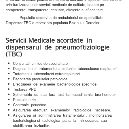
AMBULATOR CHIRURGIE
prin furnizarea unor servicii medicale de calitate, bazate pe
AMBULATOR ORTOPEDIE ȘI TRAUMATOLOGIE
competenta, transparenta, echitate, eficienta si eficacitate.
AMBULATOR MEDICINĂ INTERNĂ
Populatia deservita de ambulatoriul de specialitate –
AMBULATOR NEUROLOGIE
Dispensar TBC o reprezinta populatia Bazinului Dornelor.
AMBULATOR PEDIATRIE
AMBULATOR ÎNGRIJIRI PALIATIVE
MANAGEMENT
Servicii Medicale acordate in
PROIECT DE MANAGEMENT 2026
PLAN STRATEGIC 2021 - 2025
dispensarul de pneumoftiziologie
PROIECT DE MANAGEMENT 2021
(TBC)
PROIECT DE MANAGEMENT 2017
CONSILIUL DE ADMINISTRAŢIE
Consultatii clinice de specialitate
COMITET DIRECTOR
Diagnosticul si tratamentul afectiunilor tuberculoase respiratorii.
DECLARATIE MANAGER PRIVIND IMPLEMENTAREA
Tratamentul tubercolozei extrarespiratorii.
SISTEMULUI DE CALITATE 2019
Recoltarea produselor patologice
PLAN MANAGEMENT
Efectuarea de examene bacteriologice specifice
INTEGRITATE
Testarea PPD
ADMINISTRATIV
Spirometrie cu sau fara test farmacodinamic bronhomotor
RESURSE UMANE
Pulsoximetrie
Controale periodice
INFORMAŢII
Asigurarea efectuarii examenelor radiologice necesare.
PROGRAM VOLUNTARIAT
Asigurarea si administrarea tratamentului , monitorizarea
JURIDIC
bacteriologica si radiologica pana la vindecarea sau
stabilizarea leziunilor.