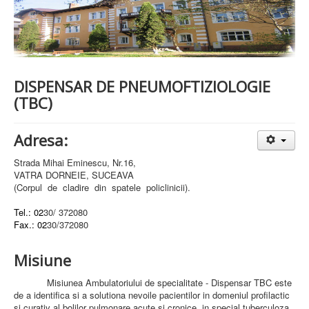
PREZENTARE SPITAL
ISTORIE
ACREDITĂRI/CERTIFICĂRI
CERTIFICAT ACREDITARE SPITAL
CERTIFICAT ISO 9001
STRUCTURA SPITALULUI
DISPENSAR DE PNEUMOFTIZIOLOGIE
SECŢIA OBSTETRICĂ GINECOLOGIE
(TBC)
SECŢIA CHIRURGIE
SECŢIA BOLI INFECŢIOASE
SECŢIA MEDICINĂ INTERNĂ
Adresa:
COMPARTIMENT PEDIATRIE
COMPARTIMENTUL DE PRIMIRE URGENȚE (CPU)
Strada Mihai Eminescu, Nr.16,
LABORATOARE
VATRA DORNEIE, SUCEAVA
(Corpul
de
cladire
din
spatele
policlinicii).
LABORATOR DE ANALIZE MEDICALE
LABORATOR DE RADIOLOGIE ŞI IMAGISTICĂ
Tel.: 02
30/ 372080
MEDICALĂ
Fax.: 02
30/372080
BLOC STERILIZARE
APARAT FUNCŢIONAL
DISPENSAR DE PNEUMOFTIZIOLOGIE (TBC)
Misiune
AMBULATORIU INTEGRAT
CABINET PNEUMOLGIE
Misiunea Ambulatoriului de specialitate - Dispensar TBC este
AMBULATOR BOLI INFECŢIOASE
de a identifica si a solutiona nevoile pacientilor in domeniul profilactic
AMBULATOR OBSTETRICĂ GINECOLOGIE
si curativ al bolilor pulmonare acute si cronice, in special tuberculoza,