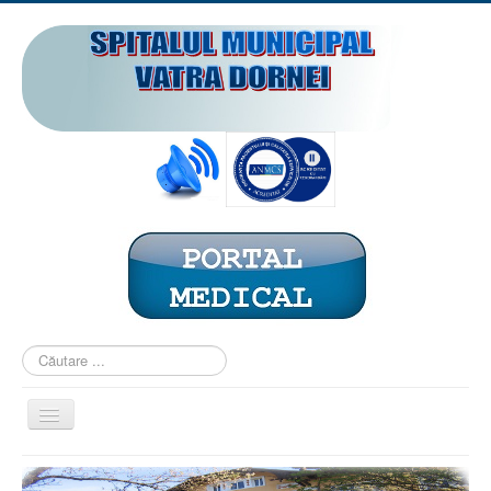
Căutare
...
Comută
navigarea
ACASĂ
PREZENTARE