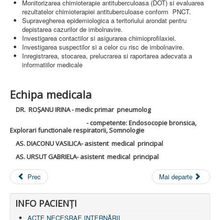
LEGISLAȚIE
Monitorizarea chimioterapie antituberculoasa (DOT) si evaluarea
ECONOMIC
rezultatelor chimioterapiei antituberculoase conform PNCT.
Supravegherea epidemiologica a teritoriului arondat pentru
ACHIZIŢII PUBLICE
depistarea cazurilor de imbolnavire.
BUGET
Investigarea contactilor si asigurarea chimioprofilaxiei.
CONTRACTE C.A.S.
Investigarea suspectilor si a celor cu risc de imbolnavire.
CONTRACTE PROGRAME NAȚIONALE
Inregistrarea, stocarea, prelucrarea si raportarea adecvata a
CHELTUIELI
informatiilor medicale
CONSILIU DE ETICĂ
CONTACT
INFORMAŢII CONTACT
Echipa medicala
RUTE ACCES
RELAȚIA CU MASS-MEDIA
DR. ROȘANU IRINA - medic primar pneumolog
- competente: Endosocopie bronsica,
PURTĂTOR DE CUVÂNT
Explorari functionale respiratorii, Somnologie
REGULI ACCES MASS-MEDIA
AS. DIACONU VASILICA- asistent medical principal
ORAR AUDIENŢE
COMUNICATE
AS. URSUT GABRIELA- asistent medical principal
HARTĂ SITE
PROGRAMARE ONLINE
Prec
Mai departe
INFO PACIENŢI
ACTE NECESRAE INTERNĂRII