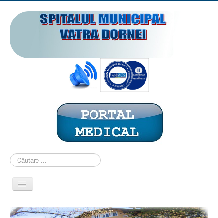
Căutare
...
Comută
navigarea
ACASĂ
PREZENTARE