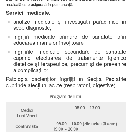
LEGISLAȚIE
medicală este asigurată în permanenţă.
ECONOMIC
:
Servicii medicale
ACHIZIŢII PUBLICE
analize medicale și investigații paraclinice în
BUGET
scop diagnostic,
CONTRACTE C.A.S.
CONTRACTE PROGRAME NAȚIONALE
îngrijiri medicale primare de sănătate prin
CHELTUIELI
educarea mamelor însoțitoare
CONSILIU DE ETICĂ
CONTACT
îngrijirile medicale secundare de sănătate
INFORMAŢII CONTACT
cuprind efectuarea de tratamente igienico
RUTE ACCES
dietetice și terapeutice, precum și de prevenire
RELAȚIA CU MASS-MEDIA
a complicațiilor.
PURTĂTOR DE CUVÂNT
Patologia pacienților îngrijiți în Secția Pediatrie
REGULI ACCES MASS-MEDIA
cuprinde afecțiuni acute (respiratorii, digestive).
ORAR AUDIENŢE
COMUNICATE
Program de lucru
HARTĂ SITE
PROGRAMARE ONLINE
08:00 – 13:00
Medici
Luni-Vineri
09:00 – 10:00 (zile nelucrătoare)
Contravizită
19:00 – 20:00