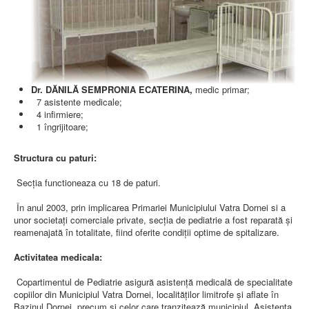
AMBULATOR CHIRURGIE
AMBULATOR ORTOPEDIE ȘI TRAUMATOLOGIE
AMBULATOR MEDICINĂ INTERNĂ
AMBULATOR NEUROLOGIE
AMBULATOR PEDIATRIE
AMBULATOR ÎNGRIJIRI PALIATIVE
MANAGEMENT
Dr. DĂNILĂ SEMPRONIA ECATERINA,
medic primar;
PROIECT DE MANAGEMENT 2026
7 asistente medicale;
PLAN STRATEGIC 2021 - 2025
4 infirmiere;
PROIECT DE MANAGEMENT 2021
1 îngrijitoare;
PROIECT DE MANAGEMENT 2017
CONSILIUL DE ADMINISTRAŢIE
COMITET DIRECTOR
Structura cu paturi:
DECLARATIE MANAGER PRIVIND IMPLEMENTAREA
SISTEMULUI DE CALITATE 2019
Secţia functioneaza cu 18 de paturi.
PLAN MANAGEMENT
INTEGRITATE
În anul 2003, prin implicarea Primariei Municipiului Vatra Dornei si a
ADMINISTRATIV
unor societaţi comerciale private, secţia de pediatrie a fost reparată şi
RESURSE UMANE
reamenajată în totalitate, fiind oferite condiţii optime de spitalizare.
Activitatea medicala:
INFORMAŢII
PROGRAM VOLUNTARIAT
Copartimentul de Pediatrie asigură asistenţă medicală de specialitate
JURIDIC
copiilor din Municipiul Vatra Dornei, localităţilor limitrofe şi aflate în
Bazinul Dornei, precum si celor care tranzitează municipiul. Asistenţa