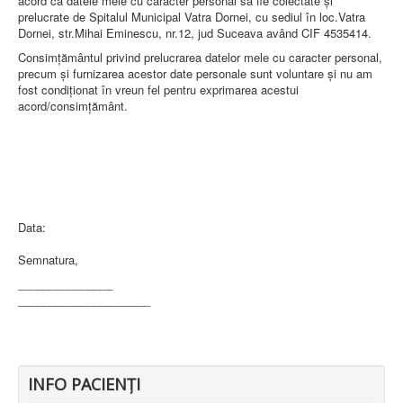
acord ca datele mele cu caracter personal să fie colectate şi
prelucrate de Spitalul Municipal Vatra Dornei, cu sediul în loc.Vatra
Dornei, str.Mihai Eminescu, nr.12, jud Suceava având CIF 4535414.
Consimţământul privind prelucrarea datelor mele cu caracter personal,
precum şi furnizarea acestor date personale sunt voluntare şi nu am
fost condiţionat în vreun fel pentru exprimarea acestui
acord/consimţământ.
Data:
Semnatura,
_______________
_____________________
INFO PACIENŢI