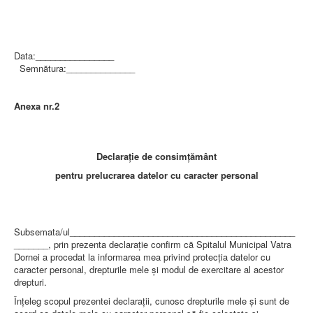
Data:________________
Semnătura:______________
Anexa nr.2
Declaraţie de consimţământ
pentru prelucrarea datelor cu caracter personal
Subsemata/ul______________________________________________
_______, prin prezenta declaraţie confirm că Spitalul Municipal Vatra
Dornei a procedat la informarea mea privind protecţia datelor cu
caracter personal, drepturile mele şi modul de exercitare al acestor
drepturi.
Înţeleg scopul prezentei declaraţii, cunosc drepturile mele şi sunt de