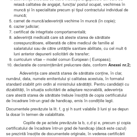
AMBULATOR CHIRURGIE
reiasă calitatea de angajat, funcția/ postul ocupat, vechimea în
AMBULATOR ORTOPEDIE ȘI TRAUMATOLOGIE
muncă și în specialitate precum și tipul contractului individual de
AMBULATOR MEDICINĂ INTERNĂ
muncă;
AMBULATOR NEUROLOGIE
carnet de muncă/adeverință vechime în muncă (în copie);
AMBULATOR PEDIATRIE
cazier judiciar;
AMBULATOR ÎNGRIJIRI PALIATIVE
certificat de integritate comportamentală;
MANAGEMENT
adeverinţă medicală care să ateste starea de sănătate
PROIECT DE MANAGEMENT 2026
corespunzătoare, eliberată de către medicul de familie al
PLAN STRATEGIC 2021 - 2025
salariatului sau de către unităţile sanitare abilitate, cu cel mult 6
PROIECT DE MANAGEMENT 2021
luni anterior depunerii solicitării de transfer;
PROIECT DE MANAGEMENT 2017
curriculum vitae – model comun European ( Europass);
CONSILIUL DE ADMINISTRAŢIE
declaratie de consimțământ prelucrare date, conform
Anexei nr.2;
COMITET DIRECTOR
Adeverinţa care atestă starea de sănătate conţine, în clar,
DECLARATIE MANAGER PRIVIND IMPLEMENTAREA
numărul, data, numele emitentului şi calitatea acestuia, în formatul
SISTEMULUI DE CALITATE 2019
standard stabilit prin ordin al ministrului sănătăţii. Pentru candidaţii cu
PLAN MANAGEMENT
dizabilităţi, în situaţia solicitării de adaptare rezonabilă, adeverinţa
INTEGRITATE
care atestă starea de sănătate trebuie însoţită de copia certificatului
ADMINISTRATIV
de încadrare într-un grad de handicap, emis în condiţiile legii.
RESURSE UMANE
Documentele prevăzute la lit. f, g şi h sunt valabile 3 luni şi se depun
la dosar în termen de valabilitate.
INFORMAŢII
PROGRAM VOLUNTARIAT
Copiile de pe actele prevăzute la b, c,d și e, precum şi copia
JURIDIC
certificatului de încadrare într-un grad de handicap (dacă este cazul)
se prezintă însoţite de documentele originale, în vederea certificării