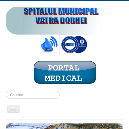
Căutare
...
Comută
navigarea
ACASĂ
PREZENTARE