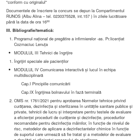
LEGISLAȚIE
"conform cu originalul"
ECONOMIC
Documentele de înscriere la concurs se depun la Compartimentul
RUNOS (Albu Alina – tel. 0230375528, int.157 ) în zilele lucrătoare
ACHIZIŢII PUBLICE
până la data de ora 16ºº
BUGET
CONTRACTE C.A.S.
III. Bibliografie/tematică:
CONTRACTE PROGRAME NAȚIONALE
Programul național de pregătire a infirmierelor -as. Pr.licențiat
CHELTUIELI
Cozmaciuc Lenuța
CONSILIU DE ETICĂ
CONTACT
MODULUL III Tehnici de îngrijire
INFORMAŢII CONTACT
Îngrijiri speciale ale pacienților
RUTE ACCES
RELAȚIA CU MASS-MEDIA
MODULUL IV Comunicarea interactivă și lucul în echipa
multidisciplinară
PURTĂTOR DE CUVÂNT
Cap.I Pincipiile comunicării
REGULI ACCES MASS-MEDIA
ORAR AUDIENŢE
Cap.IX Îngrijirea bolnavului în fază terminală
COMUNICATE
OMS nr. 1761/2021 pentru aprobarea Normelor tehnice privind
HARTĂ SITE
curăţarea, dezinfecţia şi sterilizarea în unităţile sanitare publice şi
PROGRAMARE ONLINE
private, tehnicii de lucru şi interpretare pentru testele de evaluare
a eficienţei procedurii de curăţenie şi dezinfecţie, procedurilor
recomandate pentru dezinfecţia mâinilor, în funcţie de nivelul de
risc, metodelor de aplicare a dezinfectantelor chimice în funcţie
de suportul care urmează să fie tratat şi a metodelor de evaluare
a derulării şi eficienţei procesului de sterilizare