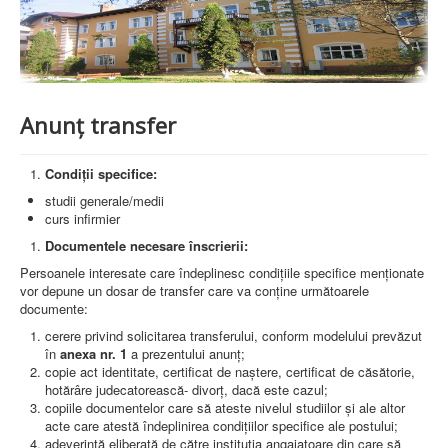
PREZENTARE SPITAL
ISTORIE
ACREDITĂRI/CERTIFICĂRI
CERTIFICAT ACREDITARE SPITAL
CERTIFICAT ISO 9001
STRUCTURA SPITALULUI
Anunț transfer
SECŢIA OBSTETRICĂ GINECOLOGIE
SECŢIA CHIRURGIE
SECŢIA BOLI INFECŢIOASE
Condiții specifice:
SECŢIA MEDICINĂ INTERNĂ
studii generale/medii
COMPARTIMENT PEDIATRIE
curs infirmier
COMPARTIMENTUL DE PRIMIRE URGENȚE (CPU)
LABORATOARE
Documentele necesare înscrierii:
Persoanele interesate care îndeplinesc condițiile specifice menționate
LABORATOR DE ANALIZE MEDICALE
vor depune un dosar de transfer care va conține următoarele
LABORATOR DE RADIOLOGIE ŞI IMAGISTICĂ
documente:
MEDICALĂ
BLOC STERILIZARE
cerere privind solicitarea transferului, conform modelului prevăzut
APARAT FUNCŢIONAL
în
anexa nr. 1
a prezentului anunț;
DISPENSAR DE PNEUMOFTIZIOLOGIE (TBC)
copie act identitate, certificat de naștere, certificat de căsătorie,
AMBULATORIU INTEGRAT
hotărâre judecatorească- divorț, dacă este cazul;
CABINET PNEUMOLGIE
copiile documentelor care să ateste nivelul studiilor și ale altor
AMBULATOR BOLI INFECŢIOASE
acte care atestă îndeplinirea condițiilor specifice ale postului;
AMBULATOR OBSTETRICĂ GINECOLOGIE
adeverință eliberată de către instituția angajatoare din care să