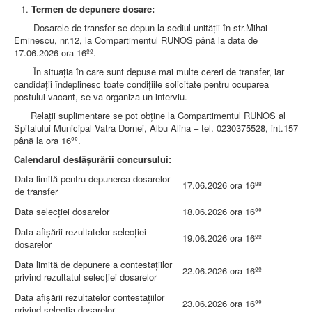
Termen de depunere dosare:
Dosarele de transfer se depun la sediul unităţii în str.Mihai
Eminescu, nr.12, la Compartimentul RUNOS până la data de
17.06.2026 ora 16ºº.
În situația în care sunt depuse mai multe cereri de transfer, iar
candidații îndeplinesc toate condițiile solicitate pentru ocuparea
postului vacant, se va organiza un interviu.
Relaţii suplimentare se pot obţine la Compartimentul RUNOS al
Spitalului Municipal Vatra Dornei, Albu Alina – tel. 0230375528, int.157
până la ora 16ºº.
Calendarul desfăşurării concursului:
Data limită pentru depunerea dosarelor
17.06.2026 ora 16ºº
de transfer
Data selecţiei dosarelor
18.06.2026 ora 16ºº
Data afişării rezultatelor selecţiei
19.06.2026 ora 16ºº
dosarelor
Data limită de depunere a contestaţiilor
22.06.2026 ora 16ºº
privind rezultatul selecţiei dosarelor
Data afişării rezultatelor contestaţiilor
23.06.2026 ora 16ºº
privind selecţia dosarelor