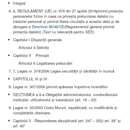
Integral
6
.
REGULAMENT (UE) nr. 679 din 27 aprilie 2016privind protecția
persoanelor fizice în ceea ce privește prelucrarea datelor cu
caracter personal și privind libera circulație a acestor date și de
abrogare a
Directivei 95/46/CE
(Regulamentul general privind
protecția datelor) (Text cu relevanță pentru SEE)
Capitolul I Dispoziții generale
Articolul 4 Definiții
Capitolul II Principii
Articolul 6 Legalitatea prelucrării
7
.
Legea nr. 319/2006 Legea securităţii şi sănătăţii în muncă
CAPITOLUL III și IV
Legea nr. 307/2006 privind apărarea împotriva incendiilor
SECȚIUNEA a 6-a Obligațiile administratorului, conducătorului
instituției, utilizatorului și salariatului (art. 19 – 22)
Legea nr. 53/2003 Codul Muncii, republicată, cu modificările şi
completările ulterioare.
Capitolul II - Răspunderea disciplinară (art. 247 – 252) art. 39* și
art. 40*