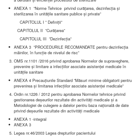
ANEXA 1 ”Norme Tehnice privind curăţarea, dezinfecţia şi
sterilizarea în unităţile sanitare publice şi private”
CAPITOLUL I ” Definiţii”
CAPITOLUL II ”Curăţarea”
CAPITOLUL III ”Dezinfecţia”
ANEXA 3 ”PROCEDURILE RECOMANDATE pentru dezinfecţia
mâinilor, în funcţie de nivelul de risc”
OMS nr.1101 /2016 privind aprobarea Normelor de supraveghere,
prevenire şi limitare a infecţiilor asociate asistenţei medicale în
unităţile sanitare
ANEXA 4 Precauţiunile Standard ”Măsuri minime obligatorii pentru
prevenirea şi limitarea infecţiilor asociate asistenţei medicale”
Ordin nr.1226 / 2012 pentru aprobarea Normelor tehnice privind
gestionarea deşeurilor rezultate din activităţi medicale şi a
Metodologiei de culegere a datelor pentru baza naţională de date
privind deşeurile rezultate din activităţi medicale
ANEXA 1 -integral
ANEXA 3
Legea nr.46/2003 Legea drepturilor pacientului