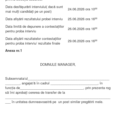
Data desfăşurării interviului( dacă sunt
24.06.2026 ora 10ºº
mai mulți candidați pe un post)
Data afişării rezultatului probei interviu
25.06.2026 ora 16ºº
Data limită de depunere a contestaţiilor
26.06.2026 ora 16ºº
pentru proba interviu
Data afişării rezultatelor contestaţiilor
29.06.2026 ora 16ºº
pentru proba interviu/ rezultate finale
Anexa nr.1
DOMNULE MANAGER,
Subsemnata/ul_____________________________________________
________, angajat/ă în cadrul __________________________, în
funcția de___________________________________, prin prezenta rog
să îmi aprobați cererea de transfer de la
__________________________________________________________
___ în unitatea dumneavoastră pe un post similar pregătirii mele.