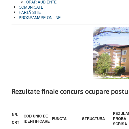
ORAR AUDIENŢE
COMUNICATE
HARTĂ SITE
PROGRAMARE ONLINE
Rezultate finale concurs ocupare postur
REZULA
NR.
COD UNIC DE
FUNCȚA
STRUCTURA
PROBĂ
IDENTIFICARE
CRT
SCRISĂ