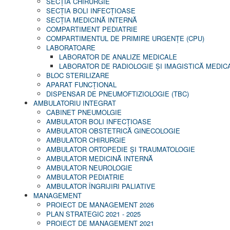
SECŢIA CHIRURGIE
SECŢIA BOLI INFECŢIOASE
SECŢIA MEDICINĂ INTERNĂ
COMPARTIMENT PEDIATRIE
COMPARTIMENTUL DE PRIMIRE URGENȚE (CPU)
LABORATOARE
LABORATOR DE ANALIZE MEDICALE
LABORATOR DE RADIOLOGIE ŞI IMAGISTICĂ MEDIC
BLOC STERILIZARE
APARAT FUNCŢIONAL
DISPENSAR DE PNEUMOFTIZIOLOGIE (TBC)
AMBULATORIU INTEGRAT
CABINET PNEUMOLGIE
AMBULATOR BOLI INFECŢIOASE
AMBULATOR OBSTETRICĂ GINECOLOGIE
AMBULATOR CHIRURGIE
AMBULATOR ORTOPEDIE ȘI TRAUMATOLOGIE
AMBULATOR MEDICINĂ INTERNĂ
AMBULATOR NEUROLOGIE
AMBULATOR PEDIATRIE
AMBULATOR ÎNGRIJIRI PALIATIVE
MANAGEMENT
PROIECT DE MANAGEMENT 2026
PLAN STRATEGIC 2021 - 2025
PROIECT DE MANAGEMENT 2021