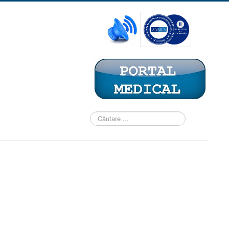
Căutare
...