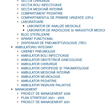
SECŢIA CHIRURGIE
SECŢIA BOLI INFECŢIOASE
SECŢIA MEDICINĂ INTERNĂ
COMPARTIMENT PEDIATRIE
COMPARTIMENTUL DE PRIMIRE URGENȚE (CPU)
LABORATOARE
LABORATOR DE ANALIZE MEDICALE
LABORATOR DE RADIOLOGIE ŞI IMAGISTICĂ MEDIC
BLOC STERILIZARE
APARAT FUNCŢIONAL
DISPENSAR DE PNEUMOFTIZIOLOGIE (TBC)
AMBULATORIU INTEGRAT
CABINET PNEUMOLGIE
AMBULATOR BOLI INFECŢIOASE
AMBULATOR OBSTETRICĂ GINECOLOGIE
AMBULATOR CHIRURGIE
AMBULATOR ORTOPEDIE ȘI TRAUMATOLOGIE
AMBULATOR MEDICINĂ INTERNĂ
AMBULATOR NEUROLOGIE
AMBULATOR PEDIATRIE
AMBULATOR ÎNGRIJIRI PALIATIVE
MANAGEMENT
PROIECT DE MANAGEMENT 2026
PLAN STRATEGIC 2021 - 2025
PROIECT DE MANAGEMENT 2021