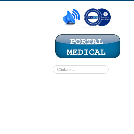
Căutare
...