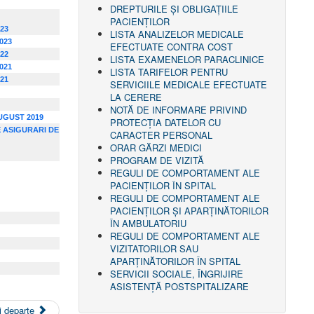
DREPTURILE ŞI OBLIGAŢIILE
PACIENȚILOR
023
LISTA ANALIZELOR MEDICALE
2023
EFECTUATE CONTRA COST
022
LISTA EXAMENELOR PARACLINICE
2021
LISTA TARIFELOR PENTRU
021
SERVICIILE MEDICALE EFECTUATE
LA CERERE
NOTĂ DE INFORMARE PRIVIND
 AUGUST 2019
PROTECŢIA DATELOR CU
 ASIGURARI DE
CARACTER PERSONAL
ORAR GĂRZI MEDICI
PROGRAM DE VIZITĂ
REGULI DE COMPORTAMENT ALE
PACIENȚILOR ÎN SPITAL
REGULI DE COMPORTAMENT ALE
PACIENȚILOR ȘI APARȚINĂTORILOR
ÎN AMBULATORIU
REGULI DE COMPORTAMENT ALE
VIZITATORILOR SAU
APARȚINĂTORILOR ÎN SPITAL
SERVICII SOCIALE, ÎNGRIJIRE
ASISTENŢĂ POSTSPITALIZARE
 departe