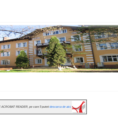
E ACROBAT READER, pe care îl puteti
descarca de aici
.