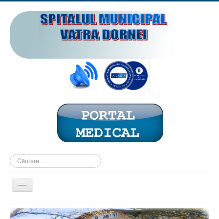
Căutare
...
Comută
navigarea
ACASĂ
PREZENTARE