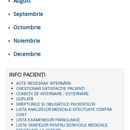
August
LEGISLAȚIE
ECONOMIC
Septembrie
ACHIZIŢII PUBLICE
BUGET
Octombrie
CONTRACTE C.A.S.
CONTRACTE PROGRAME NAȚIONALE
CHELTUIELI
Noiembrie
CONSILIU DE ETICĂ
CONTACT
INFORMAŢII CONTACT
Decembrie
RUTE ACCES
RELAȚIA CU MASS-MEDIA
INFO PACIENŢI
PURTĂTOR DE CUVÂNT
REGULI ACCES MASS-MEDIA
ACTE NECESRAE INTERNĂRII
ORAR AUDIENŢE
CHESTIONAR SATISFACŢIE PACIENŢI
COMUNICATE
CONDIȚII DE INTERNARE / EXTERNARE
HARTĂ SITE
COPLATĂ
PROGRAMARE ONLINE
DREPTURILE ŞI OBLIGAŢIILE PACIENȚILOR
LISTA ANALIZELOR MEDICALE EFECTUATE CONTRA
COST
LISTA EXAMENELOR PARACLINICE
LISTA TARIFELOR PENTRU SERVICIILE MEDICALE