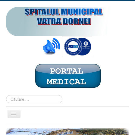
Căutare
...
Comută
navigarea
ACASĂ
PREZENTARE