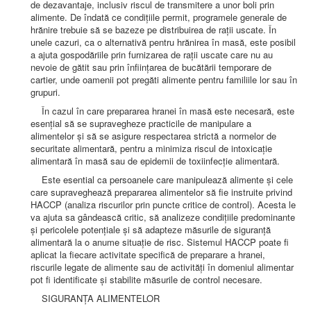
de dezavantaje, inclusiv riscul de transmitere a unor boli prin
alimente. De îndată ce condițiile permit, programele generale de
hrănire trebuie să se bazeze pe distribuirea de rații uscate. În
unele cazuri, ca o alternativă pentru hrănirea în masă, este posibil
a ajuta gospodăriile prin furnizarea de rații uscate care nu au
nevoie de gătit sau prin înființarea de bucătării temporare de
cartier, unde oamenii pot pregăti alimente pentru familiile lor sau în
grupuri.
În cazul în care prepararea hranei în masă este necesară, este
esențial să se supravegheze practicile de manipulare a
alimentelor și să se asigure respectarea strictă a normelor de
securitate alimentară, pentru a minimiza riscul de intoxicație
alimentară în masă sau de epidemii de toxiinfecție alimentară.
Este esential ca persoanele care manipulează alimente și cele
care supraveghează prepararea alimentelor să fie instruite privind
HACCP (analiza riscurilor prin puncte critice de control). Acesta le
va ajuta sa gândească critic, să analizeze condițiile predominante
și pericolele potențiale și să adapteze măsurile de siguranță
alimentară la o anume situație de risc. Sistemul HACCP poate fi
aplicat la fiecare activitate specifică de preparare a hranei,
riscurile legate de alimente sau de activități în domeniul alimentar
pot fi identificate și stabilite măsurile de control necesare.
SIGURANȚA ALIMENTELOR