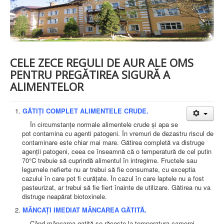
PREZENTARE SPITAL
ISTORIE
ACREDITĂRI/CERTIFICĂRI
CERTIFICAT ACREDITARE SPITAL
CERTIFICAT ISO 9001
STRUCTURA SPITALULUI
CELE ZECE REGULI DE AUR ALE OMS
SECŢIA OBSTETRICĂ GINECOLOGIE
PENTRU PREGĂTIREA SIGURĂ A
SECŢIA CHIRURGIE
ALIMENTELOR
SECŢIA BOLI INFECŢIOASE
SECŢIA MEDICINĂ INTERNĂ
COMPARTIMENT PEDIATRIE
GĂTIȚI COMPLET ALIMENTELE CRUDE.
COMPARTIMENTUL DE PRIMIRE URGENȚE (CPU)
LABORATOARE
În circumstanțe normale alimentele crude și apa se
pot contamina cu agenti patogeni. În vremuri de dezastru riscul de
LABORATOR DE ANALIZE MEDICALE
contaminare este chiar mai mare. Gătirea completă va distruge
LABORATOR DE RADIOLOGIE ŞI IMAGISTICĂ
agenții patogeni, ceea ce înseamnă că o temperatură de cel putin
MEDICALĂ
70°C trebuie să cuprindă alimentul în intregime. Fructele sau
BLOC STERILIZARE
legumele nefierte nu ar trebui să fie consumate, cu exceptia
APARAT FUNCŢIONAL
cazului în care pot fi curățate. În cazul în care laptele nu a fost
DISPENSAR DE PNEUMOFTIZIOLOGIE (TBC)
pasteurizat, ar trebui să fie fiert înainte de utilizare. Gătirea nu va
AMBULATORIU INTEGRAT
distruge neapărat biotoxinele.
CABINET PNEUMOLGIE
MÂNCAȚI IMEDIAT MÂNCAREA GĂTITĂ.
AMBULATOR BOLI INFECŢIOASE
AMBULATOR OBSTETRICĂ GINECOLOGIE
Când mâncarea gatită se răcește la temperatura camerei,