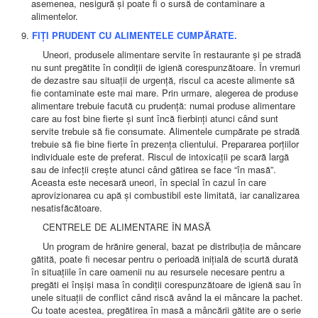
asemenea, nesigură și poate fi o sursă de contaminare a
alimentelor.
FIȚI PRUDENT CU ALIMENTELE CUMPĂRATE.
Uneori, produsele alimentare servite în restaurante și pe stradă
nu sunt pregătite în condiții de igienă corespunzătoare. În vremuri
de dezastre sau situații de urgență, riscul ca aceste alimente să
fie contaminate este mai mare. Prin urmare, alegerea de produse
alimentare trebuie facută cu prudență: numai produse alimentare
care au fost bine fierte și sunt încă fierbinți atunci când sunt
servite trebuie să fie consumate. Alimentele cumpărate pe stradă
trebuie să fie bine fierte în prezența clientului. Prepararea porțiilor
individuale este de preferat. Riscul de intoxicații pe scară largă
sau de infecții crește atunci când gătirea se face “în masă”.
Aceasta este necesară uneori, în special în cazul în care
aprovizionarea cu apă și combustibil este limitată, iar canalizarea
nesatisfăcătoare.
CENTRELE DE ALIMENTARE ÎN MASĂ
Un program de hrănire general, bazat pe distribuția de mâncare
gătită, poate fi necesar pentru o perioadă inițială de scurtă durată
în situațiile în care oamenii nu au resursele necesare pentru a
pregăti ei înșiși masa în condiții corespunzătoare de igienă sau în
unele situații de conflict când riscă având la ei mâncare la pachet.
Cu toate acestea, pregătirea în masă a mâncării gătite are o serie