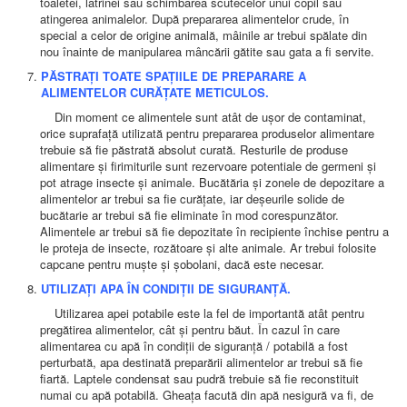
toaletei, latrinei sau schimbarea scutecelor unui copil sau
atingerea animalelor. După prepararea alimentelor crude, în
special a celor de origine animală, mâinile ar trebui spălate din
nou înainte de manipularea mâncării gătite sau gata a fi servite.
PĂSTRAȚI TOATE SPAȚIILE DE PREPARARE A
ALIMENTELOR CURĂȚATE METICULOS.
Din moment ce alimentele sunt atât de ușor de contaminat,
orice suprafață utilizată pentru prepararea produselor alimentare
trebuie să fie păstrată absolut curată. Resturile de produse
alimentare și firimiturile sunt rezervoare potentiale de germeni și
pot atrage insecte și animale. Bucătăria și zonele de depozitare a
alimentelor ar trebui sa fie curățate, iar deșeurile solide de
bucătarie ar trebui să fie eliminate în mod corespunzător.
Alimentele ar trebui să fie depozitate în recipiente închise pentru a
le proteja de insecte, rozătoare și alte animale. Ar trebui folosite
capcane pentru muște și șobolani, dacă este necesar.
UTILIZAȚI APA ÎN CONDIȚII DE SIGURANȚĂ.
Utilizarea apei potabile este la fel de importantă atât pentru
pregătirea alimentelor, cât și pentru băut. În cazul în care
alimentarea cu apă în condiții de siguranță / potabilă a fost
perturbată, apa destinată preparării alimentelor ar trebui să fie
fiartă. Laptele condensat sau pudră trebuie să fie reconstituit
numai cu apă potabilă. Gheața facută din apă nesigură va fi, de