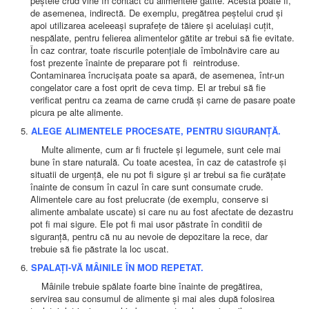
peștele crud vine în contact cu alimentele gătite. Acesta poate fi,
LEGISLAȚIE
de asemenea, indirectă. De exemplu, pregătrea peștelui crud și
ECONOMIC
apoi utilizarea aceleeași suprafețe de tăiere și aceluiași cuțit,
nespălate, pentru felierea alimentelor gătite ar trebui să fie evitate.
ACHIZIŢII PUBLICE
În caz contrar, toate riscurile potențiale de îmbolnăvire care au
BUGET
fost prezente înainte de preparare pot fi reintroduse.
CONTRACTE C.A.S.
Contaminarea încrucișata poate sa apară, de asemenea, într-un
CONTRACTE PROGRAME NAȚIONALE
congelator care a fost oprit de ceva timp. El ar trebui să fie
CHELTUIELI
verificat pentru ca zeama de carne crudă și carne de pasare poate
CONSILIU DE ETICĂ
picura pe alte alimente.
CONTACT
INFORMAŢII CONTACT
ALEGE ALIMENTELE PROCESATE, PENTRU SIGURANȚĂ.
RUTE ACCES
Multe alimente, cum ar fi fructele și legumele, sunt cele mai
RELAȚIA CU MASS-MEDIA
bune în stare naturală. Cu toate acestea, în caz de catastrofe și
situatii de urgență, ele nu pot fi sigure și ar trebui sa fie curățate
PURTĂTOR DE CUVÂNT
înainte de consum în cazul în care sunt consumate crude.
REGULI ACCES MASS-MEDIA
Alimentele care au fost prelucrate (de exemplu, conserve si
ORAR AUDIENŢE
alimente ambalate uscate) si care nu au fost afectate de dezastru
COMUNICATE
pot fi mai sigure. Ele pot fi mai usor păstrate în conditii de
HARTĂ SITE
siguranță, pentru că nu au nevoie de depozitare la rece, dar
PROGRAMARE ONLINE
trebuie să fie păstrate la loc uscat.
SPALAȚI-VĂ MÂINILE ÎN MOD REPETAT.
Mâinile trebuie spălate foarte bine înainte de pregătirea,
servirea sau consumul de alimente și mai ales după folosirea