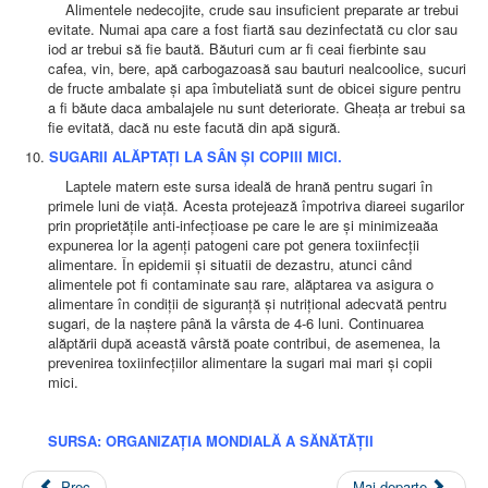
Alimentele nedecojite, crude sau insuficient preparate ar trebui
evitate. Numai apa care a fost fiartă sau dezinfectată cu clor sau
iod ar trebui să fie baută. Băuturi cum ar fi ceai fierbinte sau
cafea, vin, bere, apă carbogazoasă sau bauturi nealcoolice, sucuri
de fructe ambalate și apa îmbuteliată sunt de obicei sigure pentru
a fi băute daca ambalajele nu sunt deteriorate. Gheața ar trebui sa
fie evitată, dacă nu este facută din apă sigură.
SUGARII ALĂPTAȚI LA SÂN ȘI COPIII MICI.
Laptele matern este sursa ideală de hrană pentru sugari în
primele luni de viață. Acesta protejează împotriva diareei sugarilor
prin proprietățile anti-infecțioase pe care le are și minimizeaăa
expunerea lor la agenți patogeni care pot genera toxiinfecții
alimentare. În epidemii și situatii de dezastru, atunci când
alimentele pot fi contaminate sau rare, alăptarea va asigura o
alimentare în condiții de siguranță și nutrițional adecvată pentru
sugari, de la naștere până la vârsta de 4-6 luni. Continuarea
alăptării după această vârstă poate contribui, de asemenea, la
prevenirea toxiinfecțiilor alimentare la sugari mai mari și copii
mici.
SURSA: ORGANIZAȚIA MONDIALĂ A SĂNĂTĂȚII
Prec
Mai departe