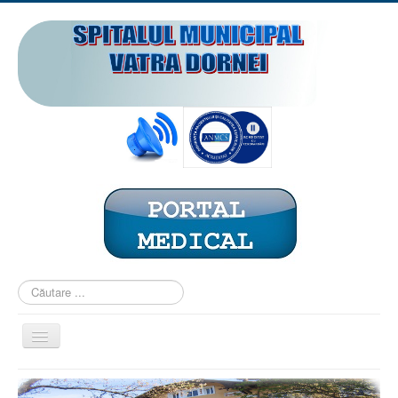
Căutare
...
Comută
navigarea
ACASĂ
PREZENTARE