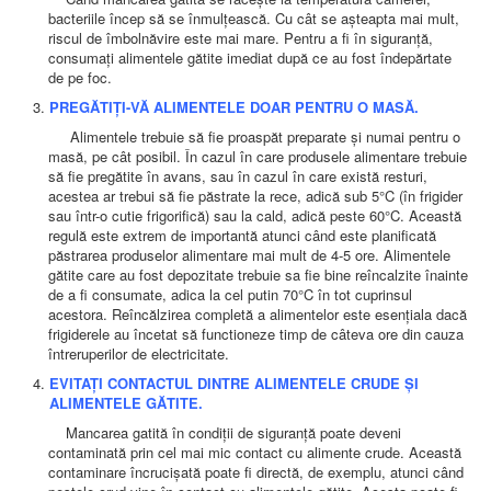
AMBULATOR CHIRURGIE
bacteriile încep să se înmulțească. Cu cât se așteapta mai mult,
AMBULATOR ORTOPEDIE ȘI TRAUMATOLOGIE
riscul de îmbolnăvire este mai mare. Pentru a fi în siguranță,
AMBULATOR MEDICINĂ INTERNĂ
consumați alimentele gătite imediat după ce au fost îndepărtate
AMBULATOR NEUROLOGIE
de pe foc.
AMBULATOR PEDIATRIE
PREGĂTIȚI-VĂ ALIMENTELE DOAR PENTRU O MASĂ.
AMBULATOR ÎNGRIJIRI PALIATIVE
MANAGEMENT
Alimentele trebuie să fie proaspăt preparate și numai pentru o
PROIECT DE MANAGEMENT 2026
masă, pe cât posibil. În cazul în care produsele alimentare trebuie
PLAN STRATEGIC 2021 - 2025
să fie pregătite în avans, sau în cazul în care există resturi,
PROIECT DE MANAGEMENT 2021
acestea ar trebui să fie păstrate la rece, adică sub 5°C (în frigider
PROIECT DE MANAGEMENT 2017
sau într-o cutie frigorifică) sau la cald, adică peste 60°C. Această
CONSILIUL DE ADMINISTRAŢIE
regulă este extrem de importantă atunci când este planificată
COMITET DIRECTOR
păstrarea produselor alimentare mai mult de 4-5 ore. Alimentele
DECLARATIE MANAGER PRIVIND IMPLEMENTAREA
gătite care au fost depozitate trebuie sa fie bine reîncalzite înainte
SISTEMULUI DE CALITATE 2019
de a fi consumate, adica la cel putin 70°C în tot cuprinsul
PLAN MANAGEMENT
acestora. Reîncălzirea completă a alimentelor este esențiala dacă
INTEGRITATE
frigiderele au încetat să functioneze timp de câteva ore din cauza
ADMINISTRATIV
întreruperilor de electricitate.
RESURSE UMANE
EVITAȚI CONTACTUL DINTRE ALIMENTELE CRUDE ȘI
ALIMENTELE GĂTITE.
INFORMAŢII
PROGRAM VOLUNTARIAT
Mancarea gatită în condiții de siguranță poate deveni
JURIDIC
contaminată prin cel mai mic contact cu alimente crude. Această
contaminare încrucișată poate fi directă, de exemplu, atunci când