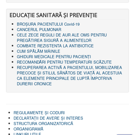
LEGISLAȚIE
ECONOMIC
EDUCAȚIE SANITARĂ ȘI PREVENȚIE
ACHIZIŢII PUBLICE
BUGET
BROȘURA PACIENTULUI Covid-19
CONTRACTE C.A.S.
CANCERUL PULMONAR
CONTRACTE PROGRAME NAȚIONALE
CELE ZECE REGULI DE AUR ALE OMS PENTRU
CHELTUIELI
PREGĂTIREA SIGURĂ A ALIMENTELOR
CONSILIU DE ETICĂ
COMBATE REZISTENTA LA ANTIBIOTICE
CONTACT
CUM SPĂLĂM MÂINILE
INFORMAŢII CONTACT
GHIDURI MEDICALE PENTRU PACIENȚI
RUTE ACCES
RECOMANDĂRI PENTRU TEMPERATURI SCĂZUTE
RELAȚIA CU MASS-MEDIA
RECUPERAREA ACTIVĂ A PACIENTULUI, MOBILIZAREA
PRECOCE ȘI STILUL SĂNĂTOS DE VIAȚĂ AL ACESTUIA
PURTĂTOR DE CUVÂNT
CA ELEMENTE PRINCIPALE DE LUPTĂ ÎMPOTRIVA
REGULI ACCES MASS-MEDIA
DURERII CRONICE
ORAR AUDIENŢE
COMUNICATE
HARTĂ SITE
PROGRAMARE ONLINE
REGULAMENTE ŞI CODURI
DECLARTAŢII DE AVERE ȘI INTERES
STRUCTURA ORGANIZATORICĂ
ORGANIGRAMĂ
LINKURI UTILE