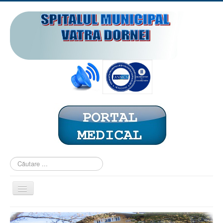
Căutare
...
Comută
navigarea
ACASĂ
PREZENTARE