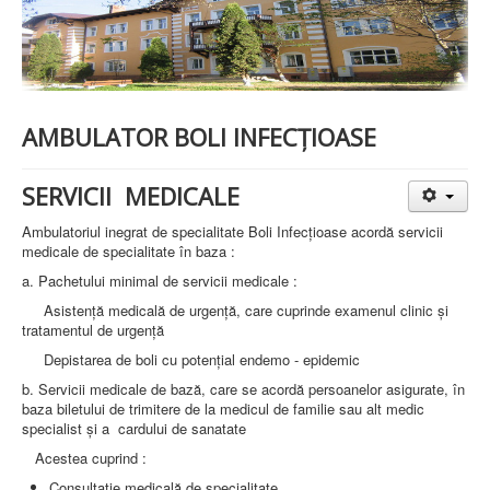
PREZENTARE SPITAL
ISTORIE
ACREDITĂRI/CERTIFICĂRI
CERTIFICAT ACREDITARE SPITAL
CERTIFICAT ISO 9001
STRUCTURA SPITALULUI
AMBULATOR BOLI INFECŢIOASE
SECŢIA OBSTETRICĂ GINECOLOGIE
SECŢIA CHIRURGIE
SECŢIA BOLI INFECŢIOASE
SERVICII MEDICALE
SECŢIA MEDICINĂ INTERNĂ
COMPARTIMENT PEDIATRIE
Ambulatoriul inegrat de specialitate Boli Infecţioase acordă servicii
COMPARTIMENTUL DE PRIMIRE URGENȚE (CPU)
medicale de specialitate în baza :
LABORATOARE
a. Pachetului minimal de servicii medicale :
LABORATOR DE ANALIZE MEDICALE
Asistenţă medicală de urgenţă, care cuprinde examenul clinic şi
LABORATOR DE RADIOLOGIE ŞI IMAGISTICĂ
tratamentul de urgenţă
MEDICALĂ
Depistarea de boli cu potenţial endemo - epidemic
BLOC STERILIZARE
APARAT FUNCŢIONAL
b. Servicii medicale de bază, care se acordă persoanelor asigurate, în
DISPENSAR DE PNEUMOFTIZIOLOGIE (TBC)
baza biletului de trimitere de la medicul de familie sau alt medic
AMBULATORIU INTEGRAT
specialist şi a cardului de sanatate
CABINET PNEUMOLGIE
Acestea cuprind :
AMBULATOR BOLI INFECŢIOASE
AMBULATOR OBSTETRICĂ GINECOLOGIE
Consultaţie medicală de specialitate