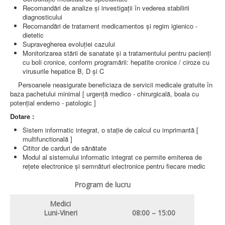
AMBULATOR CHIRURGIE
Recomandări de analize şi investigaţii în vederea stabilirii
AMBULATOR ORTOPEDIE ȘI TRAUMATOLOGIE
diagnosticului
AMBULATOR MEDICINĂ INTERNĂ
Recomandări de tratament medicamentos şi regim igienico -
AMBULATOR NEUROLOGIE
dietetic
AMBULATOR PEDIATRIE
Supravegherea evoluţiei cazului
AMBULATOR ÎNGRIJIRI PALIATIVE
Monitorizarea stării de sanatate şi a tratamentului pentru pacienţi
MANAGEMENT
cu boli cronice, conform programării: hepatite cronice / ciroze cu
PROIECT DE MANAGEMENT 2026
virusurile hepatice B, D şi C
PLAN STRATEGIC 2021 - 2025
Persoanele neasigurate beneficiaza de servicii medicale gratuite în
PROIECT DE MANAGEMENT 2021
baza pachetului minimal [ urgenţă medico - chirurgicală, boala cu
PROIECT DE MANAGEMENT 2017
potenţial endemo - patologic ]
CONSILIUL DE ADMINISTRAŢIE
COMITET DIRECTOR
Dotare :
DECLARATIE MANAGER PRIVIND IMPLEMENTAREA
Sistem informatic integrat, o staţie de calcul cu imprimantă [
SISTEMULUI DE CALITATE 2019
multifunctională ]
PLAN MANAGEMENT
Cititor de carduri de sănătate
INTEGRITATE
Modul al sistemului informatic integrat ce permite emiterea de
ADMINISTRATIV
reţete electronice şi semnături electronice pentru fiecare medic
RESURSE UMANE
Program de lucru
INFORMAŢII
PROGRAM VOLUNTARIAT
Medici
JURIDIC
Luni-Vineri
08:00 – 15:00