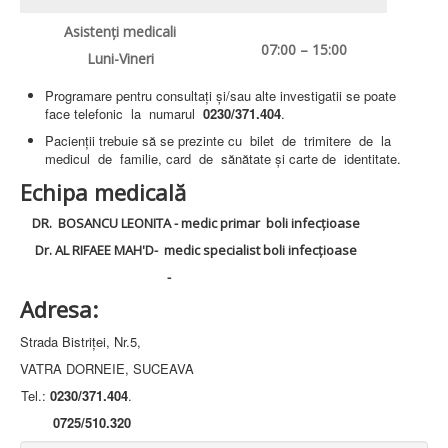
LEGISLAȚIE
ECONOMIC
Asistenţi medicali
07:00 – 15:00
ACHIZIŢII PUBLICE
Luni-Vineri
BUGET
CONTRACTE C.A.S.
Programare pentru consultaţi şi/sau alte investigatii se poate
CONTRACTE PROGRAME NAȚIONALE
face telefonic la numarul
0230/371.404
.
CHELTUIELI
Pacienţii trebuie să se prezinte cu bilet de trimitere de la
CONSILIU DE ETICĂ
medicul de familie, card de sănătate şi carte de identitate.
CONTACT
INFORMAŢII CONTACT
Echipa medicală
RUTE ACCES
RELAȚIA CU MASS-MEDIA
DR. BOSANCU LEONITA - medic primar boli infecţioase
Dr. AL RIFAEE MAH'D- medic specialist boli infecţioase
PURTĂTOR DE CUVÂNT
REGULI ACCES MASS-MEDIA
-
ORAR AUDIENŢE
Adresa:
COMUNICATE
HARTĂ SITE
Strada Bistriţei, Nr.5,
PROGRAMARE ONLINE
VATRA DORNEIE, SUCEAVA
Tel.:
0230/371.404
.
0725/510.320