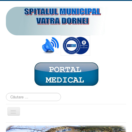
Căutare
...
Comută
navigarea
ACASĂ
PREZENTARE