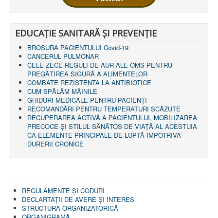
LEGISLAȚIE
ECONOMIC
ACHIZIŢII PUBLICE
EDUCAȚIE SANITARĂ ȘI PREVENȚIE
BUGET
CONTRACTE C.A.S.
BROȘURA PACIENTULUI Covid-19
CONTRACTE PROGRAME NAȚIONALE
CANCERUL PULMONAR
CHELTUIELI
CELE ZECE REGULI DE AUR ALE OMS PENTRU
CONSILIU DE ETICĂ
PREGĂTIREA SIGURĂ A ALIMENTELOR
CONTACT
COMBATE REZISTENTA LA ANTIBIOTICE
INFORMAŢII CONTACT
CUM SPĂLĂM MÂINILE
RUTE ACCES
GHIDURI MEDICALE PENTRU PACIENȚI
RELAȚIA CU MASS-MEDIA
RECOMANDĂRI PENTRU TEMPERATURI SCĂZUTE
RECUPERAREA ACTIVĂ A PACIENTULUI, MOBILIZAREA
PURTĂTOR DE CUVÂNT
PRECOCE ȘI STILUL SĂNĂTOS DE VIAȚĂ AL ACESTUIA
REGULI ACCES MASS-MEDIA
CA ELEMENTE PRINCIPALE DE LUPTĂ ÎMPOTRIVA
ORAR AUDIENŢE
DURERII CRONICE
COMUNICATE
HARTĂ SITE
PROGRAMARE ONLINE
REGULAMENTE ŞI CODURI
DECLARTAŢII DE AVERE ȘI INTERES
STRUCTURA ORGANIZATORICĂ
ORGANIGRAMĂ