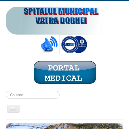
Căutare
...
Comută
navigarea
ACASĂ
PREZENTARE