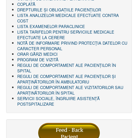
AMBULATOR CHIRURGIE
COPLATĂ
AMBULATOR ORTOPEDIE ȘI TRAUMATOLOGIE
DREPTURILE ŞI OBLIGAŢIILE PACIENȚILOR
AMBULATOR MEDICINĂ INTERNĂ
LISTA ANALIZELOR MEDICALE EFECTUATE CONTRA
AMBULATOR NEUROLOGIE
COST
AMBULATOR PEDIATRIE
LISTA EXAMENELOR PARACLINICE
AMBULATOR ÎNGRIJIRI PALIATIVE
LISTA TARIFELOR PENTRU SERVICIILE MEDICALE
MANAGEMENT
EFECTUATE LA CERERE
PROIECT DE MANAGEMENT 2026
NOTĂ DE INFORMARE PRIVIND PROTECŢIA DATELOR CU
PLAN STRATEGIC 2021 - 2025
CARACTER PERSONAL
PROIECT DE MANAGEMENT 2021
ORAR GĂRZI MEDICI
PROIECT DE MANAGEMENT 2017
PROGRAM DE VIZITĂ
CONSILIUL DE ADMINISTRAŢIE
REGULI DE COMPORTAMENT ALE PACIENȚILOR ÎN
COMITET DIRECTOR
SPITAL
DECLARATIE MANAGER PRIVIND IMPLEMENTAREA
REGULI DE COMPORTAMENT ALE PACIENȚILOR ȘI
SISTEMULUI DE CALITATE 2019
APARȚINĂTORILOR ÎN AMBULATORIU
PLAN MANAGEMENT
REGULI DE COMPORTAMENT ALE VIZITATORILOR SAU
INTEGRITATE
APARȚINĂTORILOR ÎN SPITAL
ADMINISTRATIV
SERVICII SOCIALE, ÎNGRIJIRE ASISTENŢĂ
RESURSE UMANE
POSTSPITALIZARE
INFORMAŢII
PROGRAM VOLUNTARIAT
JURIDIC