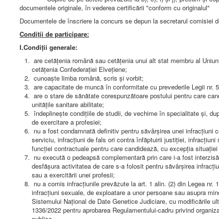
documentele originale, în vederea certificării "conform cu originalul"
Documentele de înscriere la concurs se depun la secretarul comisiei de
Condiții de participare:
I.Condiții generale:
are cetăţenia română sau cetăţenia unui alt stat membru al Uniun
cetăţenia Confederaţiei Elveţiene;
cunoaşte limba română, scris şi vorbit;
are capacitate de muncă în conformitate cu prevederile Legii nr. 53
are o stare de sănătate corespunzătoare postului pentru care cand
unităţile sanitare abilitate;
îndeplineşte condiţiile de studii, de vechime în specialitate şi, după
de exercitare a profesiei;
nu a fost condamnată definitiv pentru săvârşirea unei infracţiuni con
serviciu, infracţiuni de fals ori contra înfăptuirii justiţiei, infrac
funcţiei contractuale pentru care candidează, cu excepţia situaţiei î
nu execută o pedeapsă complementară prin care i-a fost interzisă e
desfăşura activitatea de care s-a folosit pentru săvârşirea infracţiu
sau a exercitării unei profesii;
nu a comis infracţiunile prevăzute la art. 1 alin. (2) din Legea nr.
infracţiuni sexuale, de exploatare a unor persoane sau asupra mino
Sistemului Naţional de Date Genetice Judiciare, cu modificările ulter
1336/2022 pentru aprobarea Regulamentului-cadru privind organizarea
publice.