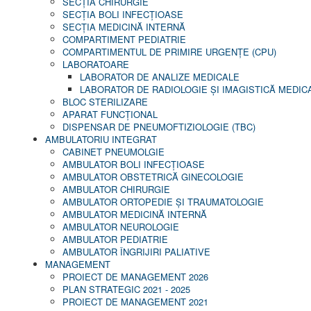
SECŢIA CHIRURGIE
SECŢIA BOLI INFECŢIOASE
SECŢIA MEDICINĂ INTERNĂ
COMPARTIMENT PEDIATRIE
COMPARTIMENTUL DE PRIMIRE URGENȚE (CPU)
LABORATOARE
LABORATOR DE ANALIZE MEDICALE
LABORATOR DE RADIOLOGIE ŞI IMAGISTICĂ MEDIC
BLOC STERILIZARE
APARAT FUNCŢIONAL
DISPENSAR DE PNEUMOFTIZIOLOGIE (TBC)
AMBULATORIU INTEGRAT
CABINET PNEUMOLGIE
AMBULATOR BOLI INFECŢIOASE
AMBULATOR OBSTETRICĂ GINECOLOGIE
AMBULATOR CHIRURGIE
AMBULATOR ORTOPEDIE ȘI TRAUMATOLOGIE
AMBULATOR MEDICINĂ INTERNĂ
AMBULATOR NEUROLOGIE
AMBULATOR PEDIATRIE
AMBULATOR ÎNGRIJIRI PALIATIVE
MANAGEMENT
PROIECT DE MANAGEMENT 2026
PLAN STRATEGIC 2021 - 2025
PROIECT DE MANAGEMENT 2021