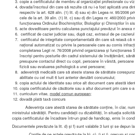
copie a certificatului de membru al organizaţiei profesionale cu viz
dovada/înscrisul din care să rezulte că nu i-a fost aplicată una dintre 
respectiv la art. 628 alin. (1) lit. d) sau e) din Legea nr. 95/2006 p
cele de la art. 39 alin. (1) lit. c) sau d) din Legea nr. 460/2003 priv
funcţionarea Ordinului Biochimiştilor, Biologilor şi Chimiştilor în s
acte doveditoare pentru calcularea punctajului prevăzut în anexa n
certificat de cazier judiciar sau, după caz, extrasul de pe cazierul 
certificatul de integritate comportamentală din care să reiasă că nu
naţional automatizat cu privire la persoanele care au comis infrac
completarea Legii nr. 76/2008 privind organizarea şi funcţionarea S
înscrişi pentru posturile din cadrul sistemului de învăţământ, sănăt
presupune contactul direct cu copii, persoane în vârstă, persoane 
fizică sau evaluarea psihologică a unei persoane;
adeverinţă medicală care să ateste starea de sănătate corespunzăto
abilitate cu cel mult 6 luni anterior derulării concursului;
copia actului de identitate sau orice alt document care atestă identit
copia certificatului de căsătorie sau a altui document prin care s
curriculum vitae,
model comun european;
dovadă plată taxă concurs
Adeverinţa care atestă starea de sănătate conţine, în clar, numărul, 
ministrului sănătăţii. Pentru candidaţii cu dizabilităţi, în situaţia soli
copia certificatului de încadrare într-un grad de handicap, emis în condiţi
Documentele prevăzute la lit. d) şi f) sunt valabile 3 luni şi se depun l
Copiile de pe actele prevăzute la b), c), i) şi j), precum şi copia c