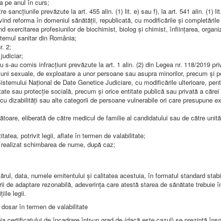
a pe anul în curs;
sancţiunile prevăzute la art. 455 alin. (1) lit. e) sau f), la art. 541 alin. (1) lit
rivind reforma în domeniul sănătăţii, republicată, cu modificările şi completările 
ind exercitarea profesiunilor de biochimist, biolog şi chimist, înfiinţarea, organi
istemul sanitar din România;
r. 2;
judiciar;
 s-au comis infracţiuni prevăzute la art. 1 alin. (2) din Legea nr. 118/2019 pri
ţiuni sexuale, de exploatare a unor persoane sau asupra minorilor, precum şi p
istemului Naţional de Date Genetice Judiciare, cu modificările ulterioare, pent
ate sau protecţie socială, precum şi orice entitate publică sau privată a cărei 
cu dizabilităţi sau alte categorii de persoane vulnerabile ori care presupune 
are, eliberată de către medicul de familie al candidatului sau de către unităţ
atea, potrivit legii, aflate în termen de valabilitate;
-a realizat schimbarea de nume, după caz;
data, numele emitentului şi calitatea acestuia, în formatul standard stabilit
citării de adaptare rezonabilă, adeverinţa care atestă starea de sănătate trebuie î
ile legii.
a dosar în termen de valabilitate
ertificatului de încadrare într-un grad de (dacă este cazul) se prezintă înso