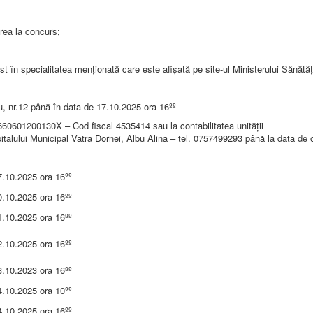
erea la concurs;
în specialitatea menționată care este afișată pe site-ul Ministerului Sănătăți
u, nr.12 până în data de 17.10.2025 ora 16ºº
601200130X – Cod fiscal 4535414 sau la contabilitatea unităţii
ului Municipal Vatra Dornei, Albu Alina – tel. 0757499293 până la data de o
7.10.2025 ora 16ºº
0.10.2025 ora 16ºº
1.10.2025 ora 16ºº
2.10.2025 ora 16ºº
3.10.2023 ora 16ºº
4.10.2025 ora 10ºº
4.10.2025 ora 16ºº