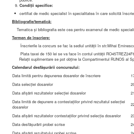
Condiții specifice:
certifiat de medic specialist în specialitatea în care solicită înscri
Bibliografie/tematică:
Tematica și bibliografia este cea pentru examenul de medic specialist 
Termen de înscriere:
Înscrierile la concurs se fac la sediul unităţii în str.Mihai Eminesc
Plata taxei de 150 lei se va face în contul unității RO45TREZ24F660
Relaţii suplimentare se pot obţine la Compartimentul RUNOS al Spital
Calendarul desfăşurării concursului:
Data limită pentru depunerea dosarelor de înscriere
1
Data selecţiei dosarelor
2
Data afişării rezultatelor selecţiei dosarelor
2
Data limită de depunere a contestaţiilor privind rezultatul selecţiei
2
dosarelor
Data afişării rezultatelor contestaţiilor privind selecţia dosarelor
2
Data desfăşurării probei scrise
2
Data afişării rezultatului probei scrise
2