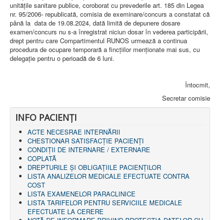
unităţile sanitare publice, coroborat cu prevederile art. 185 din Legea
AMBULATOR CHIRURGIE
nr. 95/2006- republicată, comisia de exeminare/concurs a constatat că
AMBULATOR ORTOPEDIE ȘI TRAUMATOLOGIE
până la data de 19.08.2024, dată limită de depunere dosare
AMBULATOR MEDICINĂ INTERNĂ
examen/concurs nu s-a înregistrat niciun dosar în vederea participării,
AMBULATOR NEUROLOGIE
drept pentru care Compartimentul RUNOS urmează a continua
AMBULATOR PEDIATRIE
procedura de ocupare temporară a fincţiilor menţionate mai sus, cu
AMBULATOR ÎNGRIJIRI PALIATIVE
delegaţie pentru o perioadă de 6 luni.
MANAGEMENT
PROIECT DE MANAGEMENT 2026
PLAN STRATEGIC 2021 - 2025
Întocmit,
PROIECT DE MANAGEMENT 2021
PROIECT DE MANAGEMENT 2017
Secretar comisie
CONSILIUL DE ADMINISTRAŢIE
COMITET DIRECTOR
INFO PACIENŢI
DECLARATIE MANAGER PRIVIND IMPLEMENTAREA
SISTEMULUI DE CALITATE 2019
ACTE NECESRAE INTERNĂRII
PLAN MANAGEMENT
CHESTIONAR SATISFACŢIE PACIENŢI
INTEGRITATE
CONDIȚII DE INTERNARE / EXTERNARE
ADMINISTRATIV
COPLATĂ
RESURSE UMANE
DREPTURILE ŞI OBLIGAŢIILE PACIENȚILOR
LISTA ANALIZELOR MEDICALE EFECTUATE CONTRA
INFORMAŢII
COST
PROGRAM VOLUNTARIAT
LISTA EXAMENELOR PARACLINICE
JURIDIC
LISTA TARIFELOR PENTRU SERVICIILE MEDICALE
EFECTUATE LA CERERE