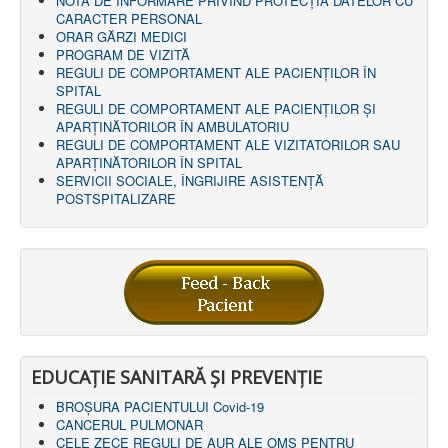
NOTĂ DE INFORMARE PRIVIND PROTECŢIA DATELOR CU
LEGISLAȚIE
CARACTER PERSONAL
ECONOMIC
ORAR GĂRZI MEDICI
PROGRAM DE VIZITĂ
ACHIZIŢII PUBLICE
REGULI DE COMPORTAMENT ALE PACIENȚILOR ÎN
BUGET
SPITAL
CONTRACTE C.A.S.
REGULI DE COMPORTAMENT ALE PACIENȚILOR ȘI
CONTRACTE PROGRAME NAȚIONALE
APARȚINĂTORILOR ÎN AMBULATORIU
CHELTUIELI
REGULI DE COMPORTAMENT ALE VIZITATORILOR SAU
CONSILIU DE ETICĂ
APARȚINĂTORILOR ÎN SPITAL
CONTACT
SERVICII SOCIALE, ÎNGRIJIRE ASISTENŢĂ
INFORMAŢII CONTACT
POSTSPITALIZARE
RUTE ACCES
RELAȚIA CU MASS-MEDIA
PURTĂTOR DE CUVÂNT
REGULI ACCES MASS-MEDIA
ORAR AUDIENŢE
COMUNICATE
HARTĂ SITE
PROGRAMARE ONLINE
EDUCAȚIE SANITARĂ ȘI PREVENȚIE
BROȘURA PACIENTULUI Covid-19
CANCERUL PULMONAR
CELE ZECE REGULI DE AUR ALE OMS PENTRU