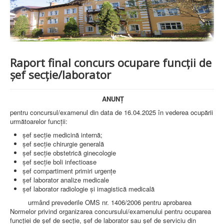
PREZENTARE SPITAL
ISTORIE
ACREDITĂRI/CERTIFICĂRI
CERTIFICAT ACREDITARE SPITAL
CERTIFICAT ISO 9001
STRUCTURA SPITALULUI
Raport final concurs ocupare funcții de
SECŢIA OBSTETRICĂ GINECOLOGIE
șef secție/laborator
SECŢIA CHIRURGIE
SECŢIA BOLI INFECŢIOASE
SECŢIA MEDICINĂ INTERNĂ
ANUNȚ
COMPARTIMENT PEDIATRIE
pentru concursul/examenul din data de 16.04.2025 în vederea ocupării
COMPARTIMENTUL DE PRIMIRE URGENȚE (CPU)
următoarelor funcţii:
LABORATOARE
şef secţie medicină internă;
LABORATOR DE ANALIZE MEDICALE
şef secţie chirurgie generală
LABORATOR DE RADIOLOGIE ŞI IMAGISTICĂ
şef secţie obstetrică ginecologie
MEDICALĂ
şef secţie boli infectioase
BLOC STERILIZARE
șef compartiment primiri urgențe
APARAT FUNCŢIONAL
şef laborator analize medicale
DISPENSAR DE PNEUMOFTIZIOLOGIE (TBC)
şef laborator radiologie şi imagistică medicală
AMBULATORIU INTEGRAT
urmând prevederile OMS nr. 1406/2006 pentru aprobarea
CABINET PNEUMOLGIE
Normelor privind organizarea concursului/examenului pentru ocuparea
AMBULATOR BOLI INFECŢIOASE
funcţiei de şef de secţie, şef de laborator sau şef de serviciu din
AMBULATOR OBSTETRICĂ GINECOLOGIE