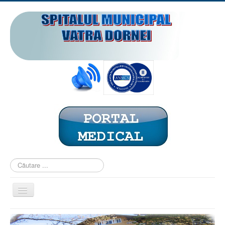
Căutare
...
Comută
navigarea
ACASĂ
PREZENTARE