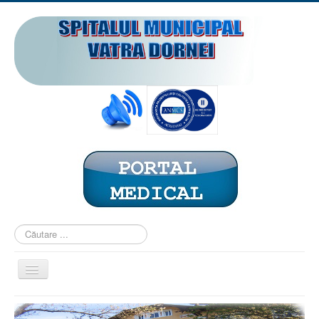
Căutare
...
Comută
navigarea
ACASĂ
PREZENTARE