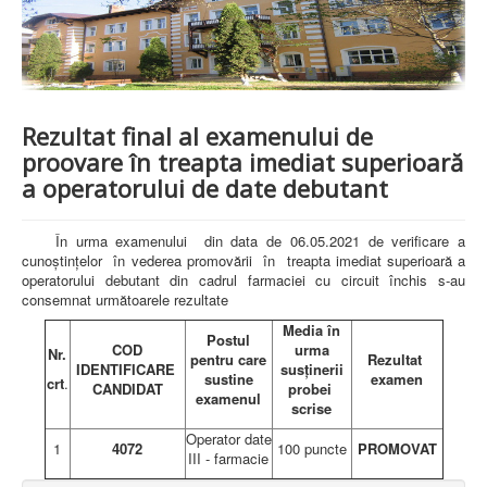
PREZENTARE SPITAL
ISTORIE
ACREDITĂRI/CERTIFICĂRI
CERTIFICAT ACREDITARE SPITAL
CERTIFICAT ISO 9001
STRUCTURA SPITALULUI
Rezultat final al examenului de
SECŢIA OBSTETRICĂ GINECOLOGIE
proovare în treapta imediat superioară
SECŢIA CHIRURGIE
a operatorului de date debutant
SECŢIA BOLI INFECŢIOASE
SECŢIA MEDICINĂ INTERNĂ
COMPARTIMENT PEDIATRIE
În urma examenului
din data de 06.05.2021 de verificare a
COMPARTIMENTUL DE PRIMIRE URGENȚE (CPU)
cuno
ştinţelor
în vederea
promovării
în
treapta imediat superioară a
LABORATOARE
operatorului debutant din cadrul farmaciei cu circuit închis s-au
consemnat următoarele rezultate
LABORATOR DE ANALIZE MEDICALE
LABORATOR DE RADIOLOGIE ŞI IMAGISTICĂ
Media în
Postul
MEDICALĂ
COD
urma
Nr.
pentru care
Rezultat
BLOC STERILIZARE
IDENTIFICARE
susţinerii
sustine
examen
crt
.
APARAT FUNCŢIONAL
CANDIDAT
probei
examenul
DISPENSAR DE PNEUMOFTIZIOLOGIE (TBC)
scrise
AMBULATORIU INTEGRAT
Operator date
CABINET PNEUMOLGIE
1
4072
100 puncte
PROMOVAT
III - farmacie
AMBULATOR BOLI INFECŢIOASE
AMBULATOR OBSTETRICĂ GINECOLOGIE