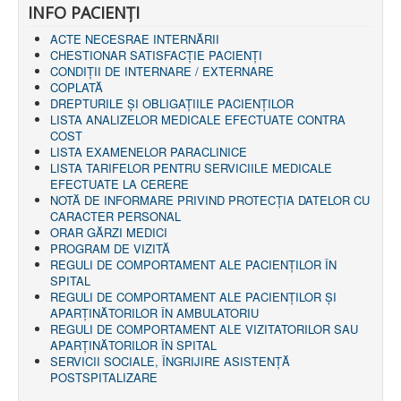
INFO PACIENŢI
AMBULATOR CHIRURGIE
AMBULATOR ORTOPEDIE ȘI TRAUMATOLOGIE
ACTE NECESRAE INTERNĂRII
AMBULATOR MEDICINĂ INTERNĂ
CHESTIONAR SATISFACŢIE PACIENŢI
AMBULATOR NEUROLOGIE
CONDIȚII DE INTERNARE / EXTERNARE
AMBULATOR PEDIATRIE
COPLATĂ
AMBULATOR ÎNGRIJIRI PALIATIVE
DREPTURILE ŞI OBLIGAŢIILE PACIENȚILOR
MANAGEMENT
LISTA ANALIZELOR MEDICALE EFECTUATE CONTRA
PROIECT DE MANAGEMENT 2026
COST
PLAN STRATEGIC 2021 - 2025
LISTA EXAMENELOR PARACLINICE
PROIECT DE MANAGEMENT 2021
LISTA TARIFELOR PENTRU SERVICIILE MEDICALE
PROIECT DE MANAGEMENT 2017
EFECTUATE LA CERERE
CONSILIUL DE ADMINISTRAŢIE
NOTĂ DE INFORMARE PRIVIND PROTECŢIA DATELOR CU
COMITET DIRECTOR
CARACTER PERSONAL
DECLARATIE MANAGER PRIVIND IMPLEMENTAREA
ORAR GĂRZI MEDICI
SISTEMULUI DE CALITATE 2019
PROGRAM DE VIZITĂ
PLAN MANAGEMENT
REGULI DE COMPORTAMENT ALE PACIENȚILOR ÎN
INTEGRITATE
SPITAL
ADMINISTRATIV
REGULI DE COMPORTAMENT ALE PACIENȚILOR ȘI
RESURSE UMANE
APARȚINĂTORILOR ÎN AMBULATORIU
REGULI DE COMPORTAMENT ALE VIZITATORILOR SAU
INFORMAŢII
APARȚINĂTORILOR ÎN SPITAL
PROGRAM VOLUNTARIAT
SERVICII SOCIALE, ÎNGRIJIRE ASISTENŢĂ
JURIDIC
POSTSPITALIZARE