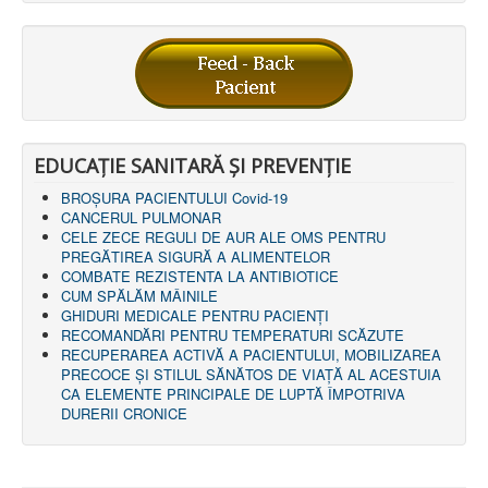
LEGISLAȚIE
ECONOMIC
ACHIZIŢII PUBLICE
BUGET
CONTRACTE C.A.S.
CONTRACTE PROGRAME NAȚIONALE
CHELTUIELI
CONSILIU DE ETICĂ
EDUCAȚIE SANITARĂ ȘI PREVENȚIE
CONTACT
BROȘURA PACIENTULUI Covid-19
INFORMAŢII CONTACT
CANCERUL PULMONAR
RUTE ACCES
CELE ZECE REGULI DE AUR ALE OMS PENTRU
RELAȚIA CU MASS-MEDIA
PREGĂTIREA SIGURĂ A ALIMENTELOR
COMBATE REZISTENTA LA ANTIBIOTICE
PURTĂTOR DE CUVÂNT
CUM SPĂLĂM MÂINILE
REGULI ACCES MASS-MEDIA
GHIDURI MEDICALE PENTRU PACIENȚI
ORAR AUDIENŢE
RECOMANDĂRI PENTRU TEMPERATURI SCĂZUTE
COMUNICATE
RECUPERAREA ACTIVĂ A PACIENTULUI, MOBILIZAREA
HARTĂ SITE
PRECOCE ȘI STILUL SĂNĂTOS DE VIAȚĂ AL ACESTUIA
PROGRAMARE ONLINE
CA ELEMENTE PRINCIPALE DE LUPTĂ ÎMPOTRIVA
DURERII CRONICE