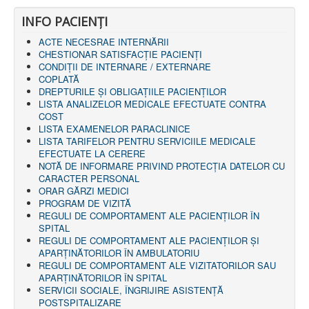
AMBULATOR CHIRURGIE
INFO PACIENŢI
AMBULATOR ORTOPEDIE ȘI TRAUMATOLOGIE
AMBULATOR MEDICINĂ INTERNĂ
ACTE NECESRAE INTERNĂRII
AMBULATOR NEUROLOGIE
CHESTIONAR SATISFACŢIE PACIENŢI
AMBULATOR PEDIATRIE
CONDIȚII DE INTERNARE / EXTERNARE
AMBULATOR ÎNGRIJIRI PALIATIVE
COPLATĂ
MANAGEMENT
DREPTURILE ŞI OBLIGAŢIILE PACIENȚILOR
PROIECT DE MANAGEMENT 2026
LISTA ANALIZELOR MEDICALE EFECTUATE CONTRA
PLAN STRATEGIC 2021 - 2025
COST
PROIECT DE MANAGEMENT 2021
LISTA EXAMENELOR PARACLINICE
PROIECT DE MANAGEMENT 2017
LISTA TARIFELOR PENTRU SERVICIILE MEDICALE
CONSILIUL DE ADMINISTRAŢIE
EFECTUATE LA CERERE
COMITET DIRECTOR
NOTĂ DE INFORMARE PRIVIND PROTECŢIA DATELOR CU
DECLARATIE MANAGER PRIVIND IMPLEMENTAREA
CARACTER PERSONAL
SISTEMULUI DE CALITATE 2019
ORAR GĂRZI MEDICI
PLAN MANAGEMENT
PROGRAM DE VIZITĂ
INTEGRITATE
REGULI DE COMPORTAMENT ALE PACIENȚILOR ÎN
ADMINISTRATIV
SPITAL
RESURSE UMANE
REGULI DE COMPORTAMENT ALE PACIENȚILOR ȘI
APARȚINĂTORILOR ÎN AMBULATORIU
INFORMAŢII
REGULI DE COMPORTAMENT ALE VIZITATORILOR SAU
PROGRAM VOLUNTARIAT
APARȚINĂTORILOR ÎN SPITAL
JURIDIC
SERVICII SOCIALE, ÎNGRIJIRE ASISTENŢĂ
POSTSPITALIZARE