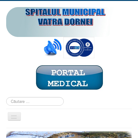
Căutare
...
Comută
navigarea
ACASĂ
PREZENTARE