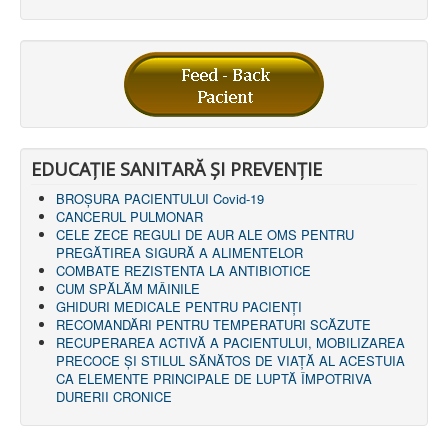
LEGISLAȚIE
ECONOMIC
ACHIZIŢII PUBLICE
BUGET
CONTRACTE C.A.S.
CONTRACTE PROGRAME NAȚIONALE
CHELTUIELI
CONSILIU DE ETICĂ
CONTACT
EDUCAȚIE SANITARĂ ȘI PREVENȚIE
INFORMAŢII CONTACT
BROȘURA PACIENTULUI Covid-19
RUTE ACCES
CANCERUL PULMONAR
RELAȚIA CU MASS-MEDIA
CELE ZECE REGULI DE AUR ALE OMS PENTRU
PREGĂTIREA SIGURĂ A ALIMENTELOR
PURTĂTOR DE CUVÂNT
COMBATE REZISTENTA LA ANTIBIOTICE
REGULI ACCES MASS-MEDIA
CUM SPĂLĂM MÂINILE
ORAR AUDIENŢE
GHIDURI MEDICALE PENTRU PACIENȚI
COMUNICATE
RECOMANDĂRI PENTRU TEMPERATURI SCĂZUTE
HARTĂ SITE
RECUPERAREA ACTIVĂ A PACIENTULUI, MOBILIZAREA
PROGRAMARE ONLINE
PRECOCE ȘI STILUL SĂNĂTOS DE VIAȚĂ AL ACESTUIA
CA ELEMENTE PRINCIPALE DE LUPTĂ ÎMPOTRIVA
DURERII CRONICE